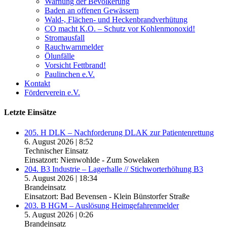
Warnung der Bevölkerung
Baden an offenen Gewässern
Wald-, Flächen- und Heckenbrandverhütung
CO macht K.O. – Schutz vor Kohlenmonoxid!
Stromausfall
Rauchwarnmelder
Ölunfälle
Vorsicht Fettbrand!
Paulinchen e.V.
Kontakt
Förderverein e.V.
Letzte Einsätze
205. H DLK – Nachforderung DLAK zur Patientenrettung
6. August 2026
|
8:52
Technischer Einsatz
Einsatzort: Nienwohlde - Zum Sowelaken
204. B3 Industrie – Lagerhalle // Stichworterhöhung B3
5. August 2026
|
18:34
Brandeinsatz
Einsatzort: Bad Bevensen - Klein Bünstorfer Straße
203. B HGM – Auslösung Heimgefahrenmelder
5. August 2026
|
0:26
Brandeinsatz