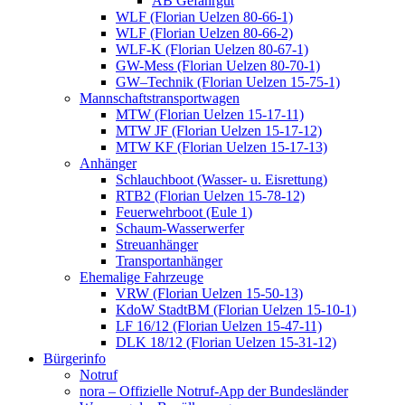
AB Gefahrgut
WLF (Florian Uelzen 80-66-1)
WLF (Florian Uelzen 80-66-2)
WLF-K (Florian Uelzen 80-67-1)
GW-Mess (Florian Uelzen 80-70-1)
GW–Technik (Florian Uelzen 15-75-1)
Mannschaftstransportwagen
MTW (Florian Uelzen 15-17-11)
MTW JF (Florian Uelzen 15-17-12)
MTW KF (Florian Uelzen 15-17-13)
Anhänger
Schlauchboot (Wasser- u. Eisrettung)
RTB2 (Florian Uelzen 15-78-12)
Feuerwehrboot (Eule 1)
Schaum-Wasserwerfer
Streuanhänger
Transportanhänger
Ehemalige Fahrzeuge
VRW (Florian Uelzen 15-50-13)
KdoW StadtBM (Florian Uelzen 15-10-1)
LF 16/12 (Florian Uelzen 15-47-11)
DLK 18/12 (Florian Uelzen 15-31-12)
Bürgerinfo
Notruf
nora – Offizielle Notruf-App der Bundesländer