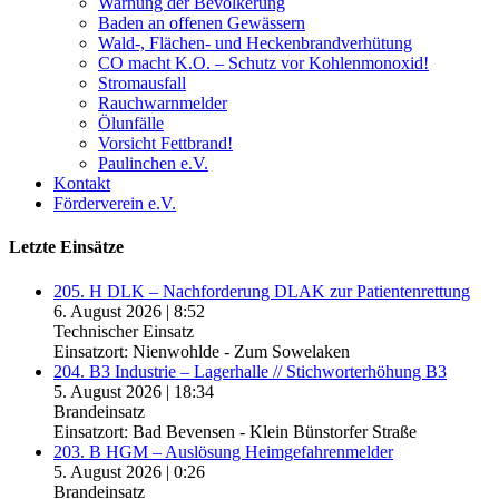
Warnung der Bevölkerung
Baden an offenen Gewässern
Wald-, Flächen- und Heckenbrandverhütung
CO macht K.O. – Schutz vor Kohlenmonoxid!
Stromausfall
Rauchwarnmelder
Ölunfälle
Vorsicht Fettbrand!
Paulinchen e.V.
Kontakt
Förderverein e.V.
Letzte Einsätze
205. H DLK – Nachforderung DLAK zur Patientenrettung
6. August 2026
|
8:52
Technischer Einsatz
Einsatzort: Nienwohlde - Zum Sowelaken
204. B3 Industrie – Lagerhalle // Stichworterhöhung B3
5. August 2026
|
18:34
Brandeinsatz
Einsatzort: Bad Bevensen - Klein Bünstorfer Straße
203. B HGM – Auslösung Heimgefahrenmelder
5. August 2026
|
0:26
Brandeinsatz