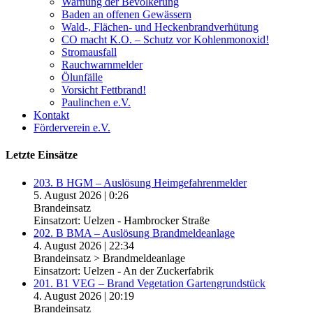
Warnung der Bevölkerung
Baden an offenen Gewässern
Wald-, Flächen- und Heckenbrandverhütung
CO macht K.O. – Schutz vor Kohlenmonoxid!
Stromausfall
Rauchwarnmelder
Ölunfälle
Vorsicht Fettbrand!
Paulinchen e.V.
Kontakt
Förderverein e.V.
Letzte Einsätze
203. B HGM – Auslösung Heimgefahrenmelder
5. August 2026
|
0:26
Brandeinsatz
Einsatzort: Uelzen - Hambrocker Straße
202. B BMA – Auslösung Brandmeldeanlage
4. August 2026
|
22:34
Brandeinsatz > Brandmeldeanlage
Einsatzort: Uelzen - An der Zuckerfabrik
201. B1 VEG – Brand Vegetation Gartengrundstück
4. August 2026
|
20:19
Brandeinsatz