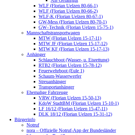
AB Gefahrgut
WLF (Florian Uelzen 80-66-1)
WLF (Florian Uelzen 80-66-2)
WLF-K (Florian Uelzen 80-67-1)
GW-Mess (Florian Uelzen 80-70-1)
GW–Technik (Florian Uelzen 15-75-1)
Mannschaftstransportwagen
MTW (Florian Uelzen 15-17-11)
MTW JF (Florian Uelzen 15-17-12)
MTW KF (Florian Uelzen 15-17-13)
Anhänger
Schlauchboot (Wasser- u. Eisrettung)
RTB2 (Florian Uelzen 15-78-12)
Feuerwehrboot (Eule 1)
Schaum-Wasserwerfer
Streuanhänger
Transportanhänger
Ehemalige Fahrzeuge
VRW (Florian Uelzen 15-50-13)
KdoW StadtBM (Florian Uelzen 15-10-1)
LF 16/12 (Florian Uelzen 15-47-11)
DLK 18/12 (Florian Uelzen 15-31-12)
Bürgerinfo
Notruf
nora – Offizielle Notruf-App der Bundesländer