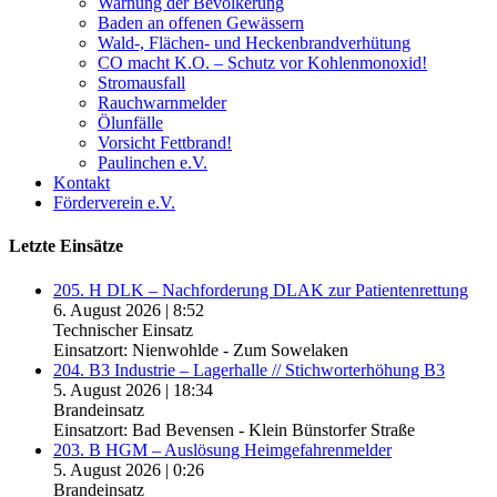
Warnung der Bevölkerung
Baden an offenen Gewässern
Wald-, Flächen- und Heckenbrandverhütung
CO macht K.O. – Schutz vor Kohlenmonoxid!
Stromausfall
Rauchwarnmelder
Ölunfälle
Vorsicht Fettbrand!
Paulinchen e.V.
Kontakt
Förderverein e.V.
Letzte Einsätze
205. H DLK – Nachforderung DLAK zur Patientenrettung
6. August 2026
|
8:52
Technischer Einsatz
Einsatzort: Nienwohlde - Zum Sowelaken
204. B3 Industrie – Lagerhalle // Stichworterhöhung B3
5. August 2026
|
18:34
Brandeinsatz
Einsatzort: Bad Bevensen - Klein Bünstorfer Straße
203. B HGM – Auslösung Heimgefahrenmelder
5. August 2026
|
0:26
Brandeinsatz