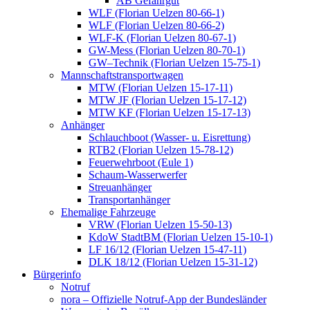
AB Gefahrgut
WLF (Florian Uelzen 80-66-1)
WLF (Florian Uelzen 80-66-2)
WLF-K (Florian Uelzen 80-67-1)
GW-Mess (Florian Uelzen 80-70-1)
GW–Technik (Florian Uelzen 15-75-1)
Mannschaftstransportwagen
MTW (Florian Uelzen 15-17-11)
MTW JF (Florian Uelzen 15-17-12)
MTW KF (Florian Uelzen 15-17-13)
Anhänger
Schlauchboot (Wasser- u. Eisrettung)
RTB2 (Florian Uelzen 15-78-12)
Feuerwehrboot (Eule 1)
Schaum-Wasserwerfer
Streuanhänger
Transportanhänger
Ehemalige Fahrzeuge
VRW (Florian Uelzen 15-50-13)
KdoW StadtBM (Florian Uelzen 15-10-1)
LF 16/12 (Florian Uelzen 15-47-11)
DLK 18/12 (Florian Uelzen 15-31-12)
Bürgerinfo
Notruf
nora – Offizielle Notruf-App der Bundesländer