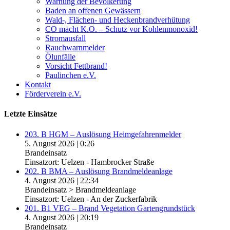
Warnung der Bevölkerung
Baden an offenen Gewässern
Wald-, Flächen- und Heckenbrandverhütung
CO macht K.O. – Schutz vor Kohlenmonoxid!
Stromausfall
Rauchwarnmelder
Ölunfälle
Vorsicht Fettbrand!
Paulinchen e.V.
Kontakt
Förderverein e.V.
Letzte Einsätze
203. B HGM – Auslösung Heimgefahrenmelder
5. August 2026
|
0:26
Brandeinsatz
Einsatzort: Uelzen - Hambrocker Straße
202. B BMA – Auslösung Brandmeldeanlage
4. August 2026
|
22:34
Brandeinsatz > Brandmeldeanlage
Einsatzort: Uelzen - An der Zuckerfabrik
201. B1 VEG – Brand Vegetation Gartengrundstück
4. August 2026
|
20:19
Brandeinsatz