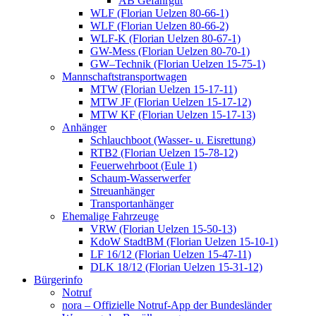
AB Gefahrgut
WLF (Florian Uelzen 80-66-1)
WLF (Florian Uelzen 80-66-2)
WLF-K (Florian Uelzen 80-67-1)
GW-Mess (Florian Uelzen 80-70-1)
GW–Technik (Florian Uelzen 15-75-1)
Mannschaftstransportwagen
MTW (Florian Uelzen 15-17-11)
MTW JF (Florian Uelzen 15-17-12)
MTW KF (Florian Uelzen 15-17-13)
Anhänger
Schlauchboot (Wasser- u. Eisrettung)
RTB2 (Florian Uelzen 15-78-12)
Feuerwehrboot (Eule 1)
Schaum-Wasserwerfer
Streuanhänger
Transportanhänger
Ehemalige Fahrzeuge
VRW (Florian Uelzen 15-50-13)
KdoW StadtBM (Florian Uelzen 15-10-1)
LF 16/12 (Florian Uelzen 15-47-11)
DLK 18/12 (Florian Uelzen 15-31-12)
Bürgerinfo
Notruf
nora – Offizielle Notruf-App der Bundesländer