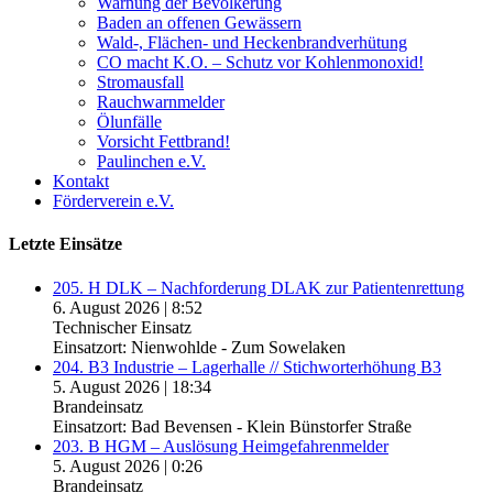
Warnung der Bevölkerung
Baden an offenen Gewässern
Wald-, Flächen- und Heckenbrandverhütung
CO macht K.O. – Schutz vor Kohlenmonoxid!
Stromausfall
Rauchwarnmelder
Ölunfälle
Vorsicht Fettbrand!
Paulinchen e.V.
Kontakt
Förderverein e.V.
Letzte Einsätze
205. H DLK – Nachforderung DLAK zur Patientenrettung
6. August 2026
|
8:52
Technischer Einsatz
Einsatzort: Nienwohlde - Zum Sowelaken
204. B3 Industrie – Lagerhalle // Stichworterhöhung B3
5. August 2026
|
18:34
Brandeinsatz
Einsatzort: Bad Bevensen - Klein Bünstorfer Straße
203. B HGM – Auslösung Heimgefahrenmelder
5. August 2026
|
0:26
Brandeinsatz