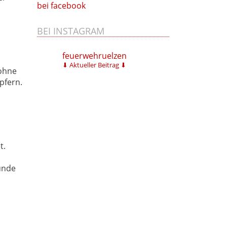
bei facebook
BEI INSTAGRAM
feuerwehruelzen
⬇ Aktueller Beitrag ⬇
 ohne
pfern.
t.
ünde