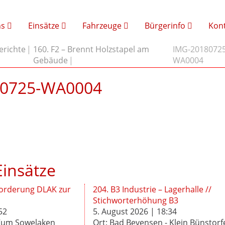
ns
Einsätze
Fahrzeuge
Bürgerinfo
Kon
erichte
160. F2 – Brennt Holzstapel am
IMG-20180725
Gebäude
WA0004
80725-WA0004
insätze
forderung DLAK zur
204. B3 Industrie – Lagerhalle //
Stichworterhöhung B3
52
5. August 2026 | 18:34
 Zum Sowelaken
Ort: Bad Bevensen - Klein Bünstorf