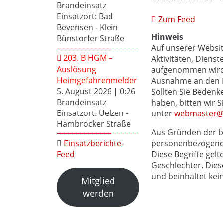
Brandeinsatz
Einsatzort: Bad
Zum Feed
Bevensen - Klein
Hinweis
Bünstorfer Straße
Auf unserer Websi
203. B HGM –
Aktivitäten, Dienst
Auslösung
aufgenommen wird, 
Heimgefahrenmelder
Ausnahme an den Pr
5. August 2026
|
0:26
Sollten Sie Bedenke
Brandeinsatz
haben, bitten wir 
Einsatzort: Uelzen -
unter
webmaster@f
Hambrocker Straße
Aus Gründen der b
personenbezogenen
Einsatzberichte-
Diese Begriffe gelt
Feed
Geschlechter. Dies
und beinhaltet kei
Mitglied
werden