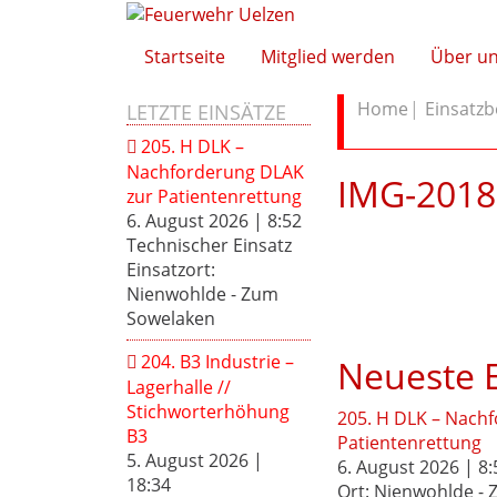
Startseite
Mitglied werden
Über u
Home
Einsatzb
LETZTE EINSÄTZE
205. H DLK –
Nachforderung DLAK
IMG-201
zur Patientenrettung
6. August 2026
|
8:52
Technischer Einsatz
Einsatzort:
Nienwohlde - Zum
Sowelaken
204. B3 Industrie –
Neueste E
Lagerhalle //
Stichworterhöhung
205. H DLK – Nach
B3
Patientenrettung
5. August 2026
|
6. August 2026 | 8:
18:34
Ort: Nienwohlde -