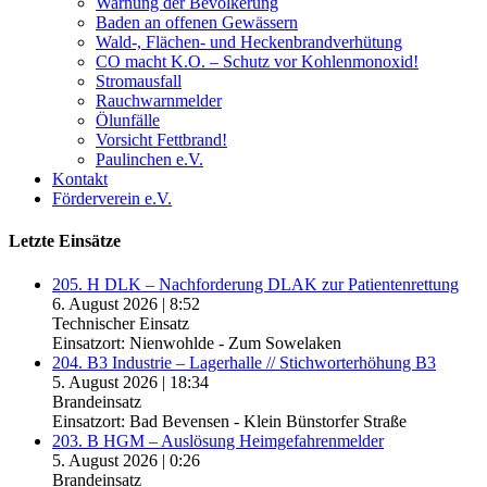
Warnung der Bevölkerung
Baden an offenen Gewässern
Wald-, Flächen- und Heckenbrandverhütung
CO macht K.O. – Schutz vor Kohlenmonoxid!
Stromausfall
Rauchwarnmelder
Ölunfälle
Vorsicht Fettbrand!
Paulinchen e.V.
Kontakt
Förderverein e.V.
Letzte Einsätze
205. H DLK – Nachforderung DLAK zur Patientenrettung
6. August 2026
|
8:52
Technischer Einsatz
Einsatzort: Nienwohlde - Zum Sowelaken
204. B3 Industrie – Lagerhalle // Stichworterhöhung B3
5. August 2026
|
18:34
Brandeinsatz
Einsatzort: Bad Bevensen - Klein Bünstorfer Straße
203. B HGM – Auslösung Heimgefahrenmelder
5. August 2026
|
0:26
Brandeinsatz