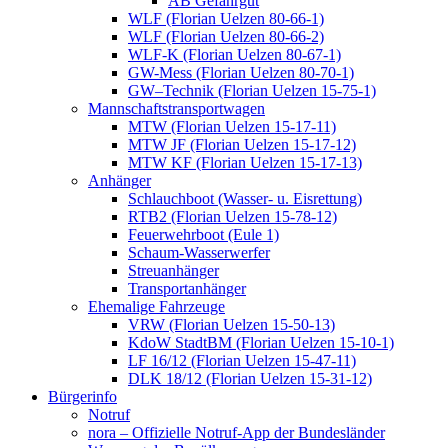
AB Gefahrgut
WLF (Florian Uelzen 80-66-1)
WLF (Florian Uelzen 80-66-2)
WLF-K (Florian Uelzen 80-67-1)
GW-Mess (Florian Uelzen 80-70-1)
GW–Technik (Florian Uelzen 15-75-1)
Mannschaftstransportwagen
MTW (Florian Uelzen 15-17-11)
MTW JF (Florian Uelzen 15-17-12)
MTW KF (Florian Uelzen 15-17-13)
Anhänger
Schlauchboot (Wasser- u. Eisrettung)
RTB2 (Florian Uelzen 15-78-12)
Feuerwehrboot (Eule 1)
Schaum-Wasserwerfer
Streuanhänger
Transportanhänger
Ehemalige Fahrzeuge
VRW (Florian Uelzen 15-50-13)
KdoW StadtBM (Florian Uelzen 15-10-1)
LF 16/12 (Florian Uelzen 15-47-11)
DLK 18/12 (Florian Uelzen 15-31-12)
Bürgerinfo
Notruf
nora – Offizielle Notruf-App der Bundesländer