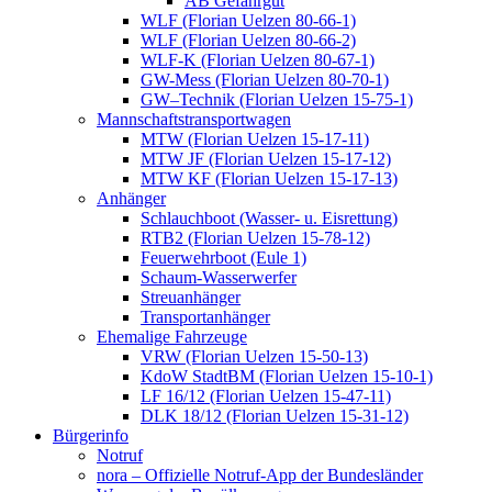
AB Gefahrgut
WLF (Florian Uelzen 80-66-1)
WLF (Florian Uelzen 80-66-2)
WLF-K (Florian Uelzen 80-67-1)
GW-Mess (Florian Uelzen 80-70-1)
GW–Technik (Florian Uelzen 15-75-1)
Mannschaftstransportwagen
MTW (Florian Uelzen 15-17-11)
MTW JF (Florian Uelzen 15-17-12)
MTW KF (Florian Uelzen 15-17-13)
Anhänger
Schlauchboot (Wasser- u. Eisrettung)
RTB2 (Florian Uelzen 15-78-12)
Feuerwehrboot (Eule 1)
Schaum-Wasserwerfer
Streuanhänger
Transportanhänger
Ehemalige Fahrzeuge
VRW (Florian Uelzen 15-50-13)
KdoW StadtBM (Florian Uelzen 15-10-1)
LF 16/12 (Florian Uelzen 15-47-11)
DLK 18/12 (Florian Uelzen 15-31-12)
Bürgerinfo
Notruf
nora – Offizielle Notruf-App der Bundesländer