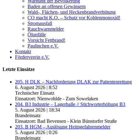
Warnung der Bevölkerung
Baden an offenen Gewässern
Wald-, Flächen- und Heckenbrandverhütung
CO macht K.O. – Schutz vor Kohlenmonoxid!
Stromausfall
Rauchwarnmelder
Ölunfälle
Vorsicht Fettbrand!
Paulinchen e.V.
Kontakt
Förderverein e.V.
Letzte Einsätze
205. H DLK – Nachforderung DLAK zur Patientenrettung
6. August 2026
|
8:52
Technischer Einsatz
Einsatzort: Nienwohlde - Zum Sowelaken
204. B3 Industrie – Lagerhalle // Stichworterhöhung B3
5. August 2026
|
18:34
Brandeinsatz
Einsatzort: Bad Bevensen - Klein Bünstorfer Straße
203. B HGM – Auslösung Heimgefahrenmelder
5. August 2026
|
0:26
Brandeinsatz