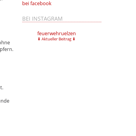
bei facebook
BEI INSTAGRAM
feuerwehruelzen
⬇ Aktueller Beitrag ⬇
 ohne
pfern.
t.
ünde