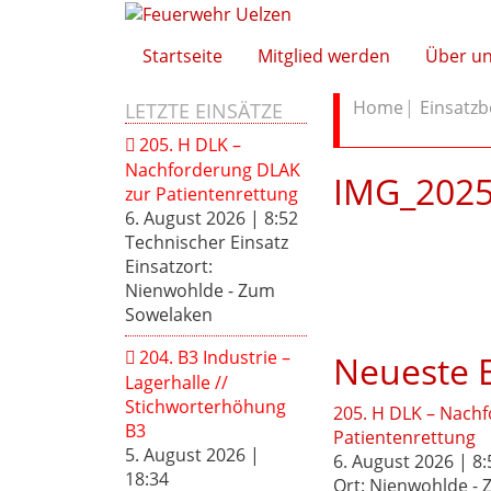
Startseite
Mitglied werden
Über u
Home
Einsatzb
LETZTE EINSÄTZE
205. H DLK –
Nachforderung DLAK
IMG_2025
zur Patientenrettung
6. August 2026
|
8:52
Technischer Einsatz
Einsatzort:
Nienwohlde - Zum
Sowelaken
204. B3 Industrie –
Neueste E
Lagerhalle //
Stichworterhöhung
205. H DLK – Nach
B3
Patientenrettung
5. August 2026
|
6. August 2026 | 8:
18:34
Ort: Nienwohlde -