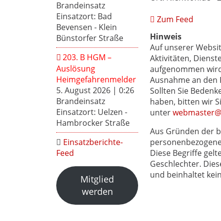
Brandeinsatz
Einsatzort: Bad
Zum Feed
Bevensen - Klein
Hinweis
Bünstorfer Straße
Auf unserer Websi
203. B HGM –
Aktivitäten, Dienst
Auslösung
aufgenommen wird, 
Heimgefahrenmelder
Ausnahme an den Pr
5. August 2026
|
0:26
Sollten Sie Bedenke
Brandeinsatz
haben, bitten wir 
Einsatzort: Uelzen -
unter
webmaster@f
Hambrocker Straße
Aus Gründen der b
personenbezogenen
Einsatzberichte-
Diese Begriffe gelt
Feed
Geschlechter. Dies
und beinhaltet kei
Mitglied
werden