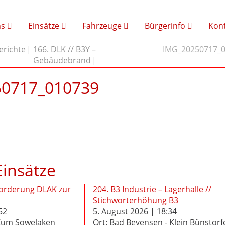
ns
Einsätze
Fahrzeuge
Bürgerinfo
Kon
erichte
166. DLK // B3Y –
IMG_20250717_
Gebäudebrand
0717_010739
insätze
forderung DLAK zur
204. B3 Industrie – Lagerhalle //
Stichworterhöhung B3
52
5. August 2026 | 18:34
 Zum Sowelaken
Ort: Bad Bevensen - Klein Bünstorf