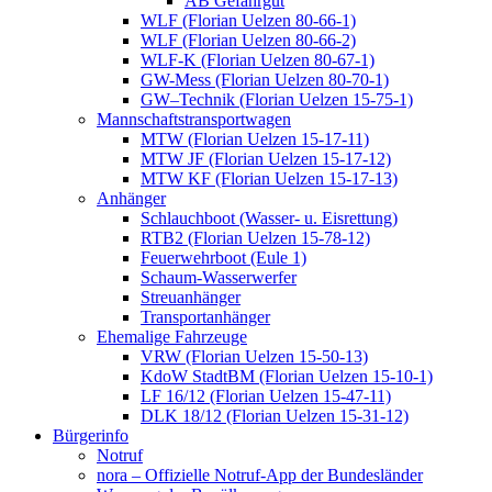
AB Gefahrgut
WLF (Florian Uelzen 80-66-1)
WLF (Florian Uelzen 80-66-2)
WLF-K (Florian Uelzen 80-67-1)
GW-Mess (Florian Uelzen 80-70-1)
GW–Technik (Florian Uelzen 15-75-1)
Mannschaftstransportwagen
MTW (Florian Uelzen 15-17-11)
MTW JF (Florian Uelzen 15-17-12)
MTW KF (Florian Uelzen 15-17-13)
Anhänger
Schlauchboot (Wasser- u. Eisrettung)
RTB2 (Florian Uelzen 15-78-12)
Feuerwehrboot (Eule 1)
Schaum-Wasserwerfer
Streuanhänger
Transportanhänger
Ehemalige Fahrzeuge
VRW (Florian Uelzen 15-50-13)
KdoW StadtBM (Florian Uelzen 15-10-1)
LF 16/12 (Florian Uelzen 15-47-11)
DLK 18/12 (Florian Uelzen 15-31-12)
Bürgerinfo
Notruf
nora – Offizielle Notruf-App der Bundesländer