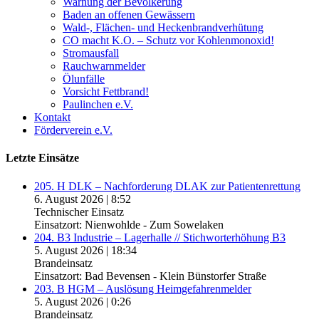
Warnung der Bevölkerung
Baden an offenen Gewässern
Wald-, Flächen- und Heckenbrandverhütung
CO macht K.O. – Schutz vor Kohlenmonoxid!
Stromausfall
Rauchwarnmelder
Ölunfälle
Vorsicht Fettbrand!
Paulinchen e.V.
Kontakt
Förderverein e.V.
Letzte Einsätze
205. H DLK – Nachforderung DLAK zur Patientenrettung
6. August 2026
|
8:52
Technischer Einsatz
Einsatzort: Nienwohlde - Zum Sowelaken
204. B3 Industrie – Lagerhalle // Stichworterhöhung B3
5. August 2026
|
18:34
Brandeinsatz
Einsatzort: Bad Bevensen - Klein Bünstorfer Straße
203. B HGM – Auslösung Heimgefahrenmelder
5. August 2026
|
0:26
Brandeinsatz