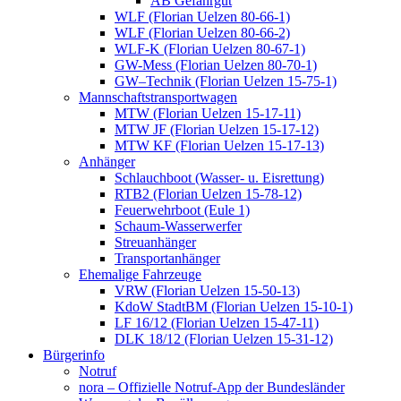
AB Gefahrgut
WLF (Florian Uelzen 80-66-1)
WLF (Florian Uelzen 80-66-2)
WLF-K (Florian Uelzen 80-67-1)
GW-Mess (Florian Uelzen 80-70-1)
GW–Technik (Florian Uelzen 15-75-1)
Mannschaftstransportwagen
MTW (Florian Uelzen 15-17-11)
MTW JF (Florian Uelzen 15-17-12)
MTW KF (Florian Uelzen 15-17-13)
Anhänger
Schlauchboot (Wasser- u. Eisrettung)
RTB2 (Florian Uelzen 15-78-12)
Feuerwehrboot (Eule 1)
Schaum-Wasserwerfer
Streuanhänger
Transportanhänger
Ehemalige Fahrzeuge
VRW (Florian Uelzen 15-50-13)
KdoW StadtBM (Florian Uelzen 15-10-1)
LF 16/12 (Florian Uelzen 15-47-11)
DLK 18/12 (Florian Uelzen 15-31-12)
Bürgerinfo
Notruf
nora – Offizielle Notruf-App der Bundesländer