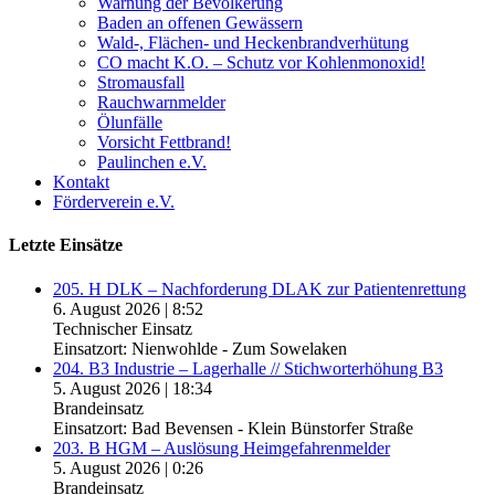
Warnung der Bevölkerung
Baden an offenen Gewässern
Wald-, Flächen- und Heckenbrandverhütung
CO macht K.O. – Schutz vor Kohlenmonoxid!
Stromausfall
Rauchwarnmelder
Ölunfälle
Vorsicht Fettbrand!
Paulinchen e.V.
Kontakt
Förderverein e.V.
Letzte Einsätze
205. H DLK – Nachforderung DLAK zur Patientenrettung
6. August 2026
|
8:52
Technischer Einsatz
Einsatzort: Nienwohlde - Zum Sowelaken
204. B3 Industrie – Lagerhalle // Stichworterhöhung B3
5. August 2026
|
18:34
Brandeinsatz
Einsatzort: Bad Bevensen - Klein Bünstorfer Straße
203. B HGM – Auslösung Heimgefahrenmelder
5. August 2026
|
0:26
Brandeinsatz