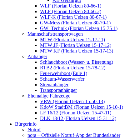
AB Gefahrgut
WLF (Florian Uelzen 80-66-1)
WLF (Florian Uelzen 80-66-2)
WLF-K (Florian Uelzen 80-67-1)
GW-Mess (Florian Uelzen 80-70-1)
GW–Technik (Florian Uelzen 15-75-1)
Mannschaftstransportwagen
MTW (Florian Uelzen 15-17-11)
MTW JF (Florian Uelzen 15-17-12)
MTW KF (Florian Uelzen 15-17-13)
Anhänger
Schlauchboot (Wasser- u. Eisrettung)
RTB2 (Florian Uelzen 15-78-12)
Feuerwehrboot (Eule 1)
Schaum-Wasserwerfer
Streuanhänger
Transportanhänger
Ehemalige Fahrzeuge
VRW (Florian Uelzen 15-50-13)
KdoW StadtBM (Florian Uelzen 15-10-1)
LF 16/12 (Florian Uelzen 15-47-11)
DLK 18/12 (Florian Uelzen 15-31-12)
Bürgerinfo
Notruf
nora – Offizielle Notruf-App der Bundesländer