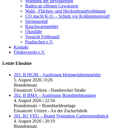
Warnung der Bevölkerung
Baden an offenen Gewässern
Wald-, Flächen- und Heckenbrandverhütung
CO macht K.O. – Schutz vor Kohlenmonoxid!
Stromausfall
Rauchwarnmelder
Ölunfälle
Vorsicht Fettbrand!
Paulinchen e.V.
Kontakt
Förderverein e.V.
Letzte Einsätze
203. B HGM – Auslösung Heimgefahrenmelder
5. August 2026
|
0:26
Brandeinsatz
Einsatzort: Uelzen - Hambrocker Straße
202. B BMA – Auslösung Brandmeldeanlage
4. August 2026
|
22:34
Brandeinsatz > Brandmeldeanlage
Einsatzort: Uelzen - An der Zuckerfabrik
201. B1 VEG – Brand Vegetation Gartengrundstück
4. August 2026
|
20:19
Brandeinsatz