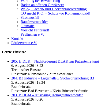
Warnung der Bevölkerung
Baden an offenen Gewässern
Wald-, Flächen- und Heckenbrandverhütung
CO macht K.O. – Schutz vor Kohlenmonoxid!
Stromausfall
Rauchwarnmelder
Ölunfälle
Vorsicht Fettbrand!
Paulinchen e.V.
Kontakt
Förderverein e.V.
Letzte Einsätze
205. H DLK – Nachforderung DLAK zur Patientenrettung
6. August 2026
|
8:52
Technischer Einsatz
Einsatzort: Nienwohlde - Zum Sowelaken
204. B3 Industrie – Lagerhalle // Stichworterhöhung B3
5. August 2026
|
18:34
Brandeinsatz
Einsatzort: Bad Bevensen - Klein Bünstorfer Straße
203. B HGM – Auslösung Heimgefahrenmelder
5. August 2026
|
0:26
Brandeinsatz