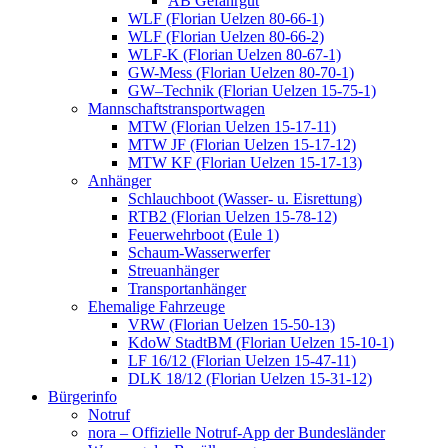
AB Gefahrgut
WLF (Florian Uelzen 80-66-1)
WLF (Florian Uelzen 80-66-2)
WLF-K (Florian Uelzen 80-67-1)
GW-Mess (Florian Uelzen 80-70-1)
GW–Technik (Florian Uelzen 15-75-1)
Mannschaftstransportwagen
MTW (Florian Uelzen 15-17-11)
MTW JF (Florian Uelzen 15-17-12)
MTW KF (Florian Uelzen 15-17-13)
Anhänger
Schlauchboot (Wasser- u. Eisrettung)
RTB2 (Florian Uelzen 15-78-12)
Feuerwehrboot (Eule 1)
Schaum-Wasserwerfer
Streuanhänger
Transportanhänger
Ehemalige Fahrzeuge
VRW (Florian Uelzen 15-50-13)
KdoW StadtBM (Florian Uelzen 15-10-1)
LF 16/12 (Florian Uelzen 15-47-11)
DLK 18/12 (Florian Uelzen 15-31-12)
Bürgerinfo
Notruf
nora – Offizielle Notruf-App der Bundesländer