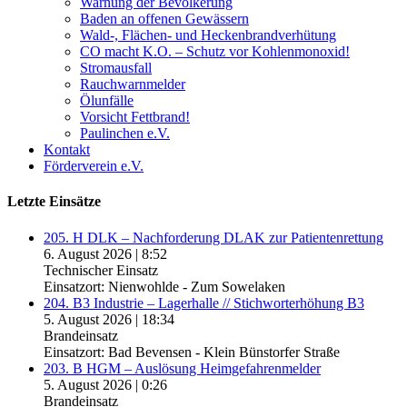
Warnung der Bevölkerung
Baden an offenen Gewässern
Wald-, Flächen- und Heckenbrandverhütung
CO macht K.O. – Schutz vor Kohlenmonoxid!
Stromausfall
Rauchwarnmelder
Ölunfälle
Vorsicht Fettbrand!
Paulinchen e.V.
Kontakt
Förderverein e.V.
Letzte Einsätze
205. H DLK – Nachforderung DLAK zur Patientenrettung
6. August 2026
|
8:52
Technischer Einsatz
Einsatzort: Nienwohlde - Zum Sowelaken
204. B3 Industrie – Lagerhalle // Stichworterhöhung B3
5. August 2026
|
18:34
Brandeinsatz
Einsatzort: Bad Bevensen - Klein Bünstorfer Straße
203. B HGM – Auslösung Heimgefahrenmelder
5. August 2026
|
0:26
Brandeinsatz