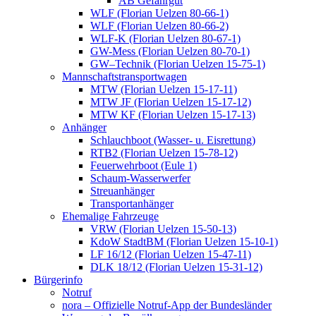
AB Gefahrgut
WLF (Florian Uelzen 80-66-1)
WLF (Florian Uelzen 80-66-2)
WLF-K (Florian Uelzen 80-67-1)
GW-Mess (Florian Uelzen 80-70-1)
GW–Technik (Florian Uelzen 15-75-1)
Mannschaftstransportwagen
MTW (Florian Uelzen 15-17-11)
MTW JF (Florian Uelzen 15-17-12)
MTW KF (Florian Uelzen 15-17-13)
Anhänger
Schlauchboot (Wasser- u. Eisrettung)
RTB2 (Florian Uelzen 15-78-12)
Feuerwehrboot (Eule 1)
Schaum-Wasserwerfer
Streuanhänger
Transportanhänger
Ehemalige Fahrzeuge
VRW (Florian Uelzen 15-50-13)
KdoW StadtBM (Florian Uelzen 15-10-1)
LF 16/12 (Florian Uelzen 15-47-11)
DLK 18/12 (Florian Uelzen 15-31-12)
Bürgerinfo
Notruf
nora – Offizielle Notruf-App der Bundesländer