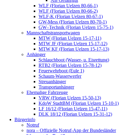
AB Gefahrgut
WLF (Florian Uelzen 80-66-1)
WLF (Florian Uelzen 80-66-2)
WLF-K (Florian Uelzen 80-67-1)
GW-Mess (Florian Uelzen 80-70-1)
GW–Technik (Florian Uelzen 15-75-1)
Mannschaftstransportwagen
MTW (Florian Uelzen 15-17-11)
MTW JF (Florian Uelzen 15-17-12)
MTW KF (Florian Uelzen 15-17-13)
Anhänger
Schlauchboot (Wasser- u. Eisrettung)
RTB2 (Florian Uelzen 15-78-12)
Feuerwehrboot (Eule 1)
Schaum-Wasserwerfer
Streuanhänger
Transportanhänger
Ehemalige Fahrzeuge
VRW (Florian Uelzen 15-50-13)
KdoW StadtBM (Florian Uelzen 15-10-1)
LF 16/12 (Florian Uelzen 15-47-11)
DLK 18/12 (Florian Uelzen 15-31-12)
Bürgerinfo
Notruf
nora – Offizielle Notruf-App der Bundesländer