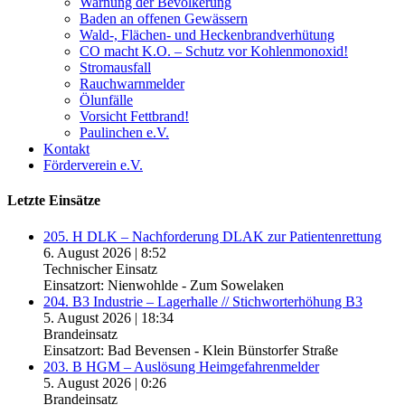
Warnung der Bevölkerung
Baden an offenen Gewässern
Wald-, Flächen- und Heckenbrandverhütung
CO macht K.O. – Schutz vor Kohlenmonoxid!
Stromausfall
Rauchwarnmelder
Ölunfälle
Vorsicht Fettbrand!
Paulinchen e.V.
Kontakt
Förderverein e.V.
Letzte Einsätze
205. H DLK – Nachforderung DLAK zur Patientenrettung
6. August 2026
|
8:52
Technischer Einsatz
Einsatzort: Nienwohlde - Zum Sowelaken
204. B3 Industrie – Lagerhalle // Stichworterhöhung B3
5. August 2026
|
18:34
Brandeinsatz
Einsatzort: Bad Bevensen - Klein Bünstorfer Straße
203. B HGM – Auslösung Heimgefahrenmelder
5. August 2026
|
0:26
Brandeinsatz