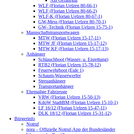
AB Gefahrgut
WLF (Florian Uelzen 80-66-1)
WLF (Florian Uelzen 80-66-2)
WLF-K (Florian Uelzen 80-67-1)
GW-Mess (Florian Uelzen 80-70-1)
GW–Technik (Florian Uelzen 15-75-1)
Mannschaftstransportwagen
MTW (Florian Uelzen 15-17-11)
MTW JF (Florian Uelzen 15-17-12)
MTW KF (Florian Uelzen 15-17-13)
Anhänger
Schlauchboot (Wasser- u. Eisrettung)
RTB2 (Florian Uelzen 15-78-12)
Feuerwehrboot (Eule 1)
Schaum-Wasserwerfer
Streuanhänger
Transportanhänger
Ehemalige Fahrzeuge
VRW (Florian Uelzen 15-50-13)
KdoW StadtBM (Florian Uelzen 15-10-1)
LF 16/12 (Florian Uelzen 15-47-11)
DLK 18/12 (Florian Uelzen 15-31-12)
Bürgerinfo
Notruf
nora – Offizielle Notruf-App der Bundesländer