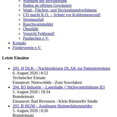
Warnung der Bevölkerung
Baden an offenen Gewässern
Wald-, Flächen- und Heckenbrandverhütung
CO macht K.O. – Schutz vor Kohlenmonoxid!
Stromausfall
Rauchwarnmelder
Ölunfälle
Vorsicht Fettbrand!
Paulinchen e.V.
Kontakt
Förderverein e.V.
Letzte Einsätze
205. H DLK – Nachforderung DLAK zur Patientenrettung
6. August 2026
|
8:52
Technischer Einsatz
Einsatzort: Nienwohlde - Zum Sowelaken
204. B3 Industrie – Lagerhalle // Stichworterhöhung B3
5. August 2026
|
18:34
Brandeinsatz
Einsatzort: Bad Bevensen - Klein Bünstorfer Straße
203. B HGM – Auslösung Heimgefahrenmelder
5. August 2026
|
0:26
Brandeinsatz