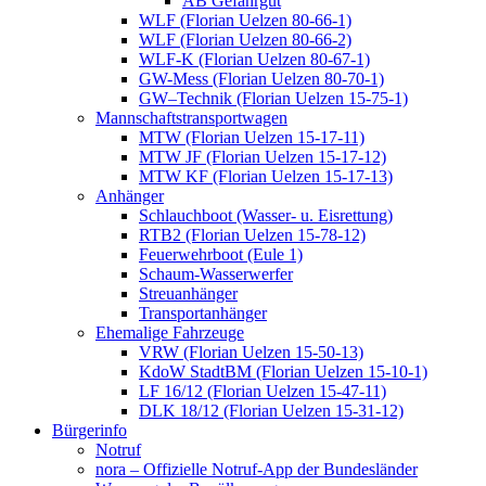
AB Gefahrgut
WLF (Florian Uelzen 80-66-1)
WLF (Florian Uelzen 80-66-2)
WLF-K (Florian Uelzen 80-67-1)
GW-Mess (Florian Uelzen 80-70-1)
GW–Technik (Florian Uelzen 15-75-1)
Mannschaftstransportwagen
MTW (Florian Uelzen 15-17-11)
MTW JF (Florian Uelzen 15-17-12)
MTW KF (Florian Uelzen 15-17-13)
Anhänger
Schlauchboot (Wasser- u. Eisrettung)
RTB2 (Florian Uelzen 15-78-12)
Feuerwehrboot (Eule 1)
Schaum-Wasserwerfer
Streuanhänger
Transportanhänger
Ehemalige Fahrzeuge
VRW (Florian Uelzen 15-50-13)
KdoW StadtBM (Florian Uelzen 15-10-1)
LF 16/12 (Florian Uelzen 15-47-11)
DLK 18/12 (Florian Uelzen 15-31-12)
Bürgerinfo
Notruf
nora – Offizielle Notruf-App der Bundesländer