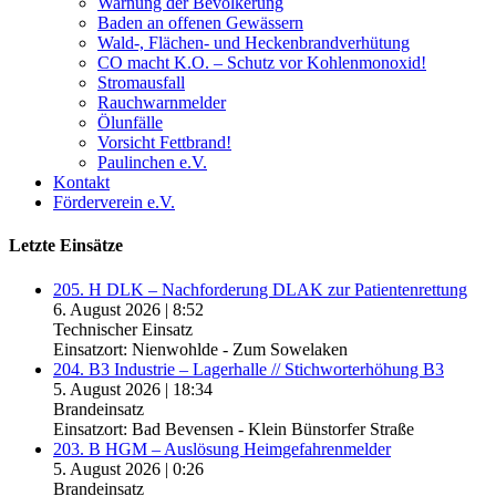
Warnung der Bevölkerung
Baden an offenen Gewässern
Wald-, Flächen- und Heckenbrandverhütung
CO macht K.O. – Schutz vor Kohlenmonoxid!
Stromausfall
Rauchwarnmelder
Ölunfälle
Vorsicht Fettbrand!
Paulinchen e.V.
Kontakt
Förderverein e.V.
Letzte Einsätze
205. H DLK – Nachforderung DLAK zur Patientenrettung
6. August 2026
|
8:52
Technischer Einsatz
Einsatzort: Nienwohlde - Zum Sowelaken
204. B3 Industrie – Lagerhalle // Stichworterhöhung B3
5. August 2026
|
18:34
Brandeinsatz
Einsatzort: Bad Bevensen - Klein Bünstorfer Straße
203. B HGM – Auslösung Heimgefahrenmelder
5. August 2026
|
0:26
Brandeinsatz