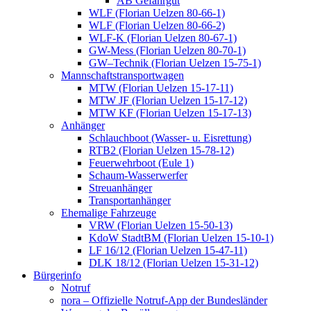
AB Gefahrgut
WLF (Florian Uelzen 80-66-1)
WLF (Florian Uelzen 80-66-2)
WLF-K (Florian Uelzen 80-67-1)
GW-Mess (Florian Uelzen 80-70-1)
GW–Technik (Florian Uelzen 15-75-1)
Mannschaftstransportwagen
MTW (Florian Uelzen 15-17-11)
MTW JF (Florian Uelzen 15-17-12)
MTW KF (Florian Uelzen 15-17-13)
Anhänger
Schlauchboot (Wasser- u. Eisrettung)
RTB2 (Florian Uelzen 15-78-12)
Feuerwehrboot (Eule 1)
Schaum-Wasserwerfer
Streuanhänger
Transportanhänger
Ehemalige Fahrzeuge
VRW (Florian Uelzen 15-50-13)
KdoW StadtBM (Florian Uelzen 15-10-1)
LF 16/12 (Florian Uelzen 15-47-11)
DLK 18/12 (Florian Uelzen 15-31-12)
Bürgerinfo
Notruf
nora – Offizielle Notruf-App der Bundesländer