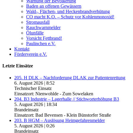
Warnung der Bevölkerung
Baden an offenen Gewässern
Wald-, Flächen- und Heckenbrandverhütung
CO macht K.O. – Schutz vor Kohlenmonoxid!
Stromausfall
Rauchwarnmelder
Ölunfälle
Vorsicht Fettbrand!
Paulinchen e.V.
Kontakt
Förderverein e.V.
Letzte Einsätze
205. H DLK – Nachforderung DLAK zur Patientenrettung
6. August 2026
|
8:52
Technischer Einsatz
Einsatzort: Nienwohlde - Zum Sowelaken
204. B3 Industrie – Lagerhalle // Stichworterhöhung B3
5. August 2026
|
18:34
Brandeinsatz
Einsatzort: Bad Bevensen - Klein Bünstorfer Straße
203. B HGM – Auslösung Heimgefahrenmelder
5. August 2026
|
0:26
Brandeinsatz