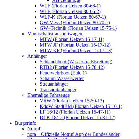
AB Gefahrgut
WLF (Florian Uelzen 80-66-1)
WLF (Florian Uelzen 80-66-2)
WLF-K (Florian Uelzen 80-67-1)
GW-Mess (Florian Uelzen 80-70-1)
GW–Technik (Florian Uelzen 15-75-1)
Mannschaftstransportwagen
MTW (Florian Uelzen 15-17-11)
MTW JF (Florian Uelzen 15-17-12)
MTW KF (Florian Uelzen 15-17-13)
Anhänger
Schlauchboot (Wasser- u. Eisrettung)
RTB2 (Florian Uelzen 15-78-12)
Feuerwehrboot (Eule 1)
Schaum-Wasserwerfer
Streuanhänger
Transportanhänger
Ehemalige Fahrzeuge
VRW (Florian Uelzen 15-50-13)
KdoW StadtBM (Florian Uelzen 15-10-1)
LF 16/12 (Florian Uelzen 15-47-11)
DLK 18/12 (Florian Uelzen 15-31-12)
Bürgerinfo
Notruf
nora – Offizielle Notruf-App der Bundesländer