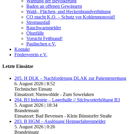
Warnung der Bevölkerung
Baden an offenen Gewässern
Wald-, Flächen- und Heckenbrandverhütung
CO macht K.O. – Schutz vor Kohlenmonoxid!
Stromausfall
Rauchwarnmelder
Ölunfälle
Vorsicht Fettbrand!
Paulinchen e.V.
Kontakt
Förderverein e.V.
Letzte Einsätze
205. H DLK – Nachforderung DLAK zur Patientenrettung
6. August 2026
|
8:52
Technischer Einsatz
Einsatzort: Nienwohlde - Zum Sowelaken
204. B3 Industrie – Lagerhalle // Stichworterhöhung B3
5. August 2026
|
18:34
Brandeinsatz
Einsatzort: Bad Bevensen - Klein Bünstorfer Straße
203. B HGM – Auslösung Heimgefahrenmelder
5. August 2026
|
0:26
Brandeinsatz