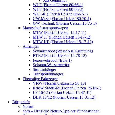
AB Gefahrgut
WLF (Florian Uelzen 80-66-1)
WLF (Florian Uelzen 80-66-2)
WLF-K (Florian Uelzen 80-67-1)
GW-Mess (Florian Uelzen 80-70-1)
GW–Technik (Florian Uelzen 15-75-1)
Mannschaftstransportwagen
MTW (Florian Uelzen 15-17-11)
MTW JF (Florian Uelzen 15-17-12)
MTW KF (Florian Uelzen 15-17-13)
Anhänger
Schlauchboot (Wasser- u. Eisrettung)
RTB2 (Florian Uelzen 15-78-12)
Feuerwehrboot (Eule 1)
Schaum-Wasserwerfer
Streuanhänger
Transportanhänger
Ehemalige Fahrzeuge
VRW (Florian Uelzen 15-50-13)
KdoW StadtBM (Florian Uelzen 15-10-1)
LF 16/12 (Florian Uelzen 15-47-11)
DLK 18/12 (Florian Uelzen 15-31-12)
Bürgerinfo
Notruf
nora – Offizielle Notruf-App der Bundesländer