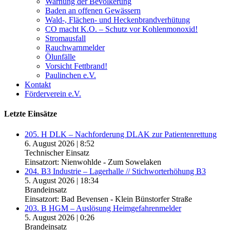
Warnung der Bevölkerung
Baden an offenen Gewässern
Wald-, Flächen- und Heckenbrandverhütung
CO macht K.O. – Schutz vor Kohlenmonoxid!
Stromausfall
Rauchwarnmelder
Ölunfälle
Vorsicht Fettbrand!
Paulinchen e.V.
Kontakt
Förderverein e.V.
Letzte Einsätze
205. H DLK – Nachforderung DLAK zur Patientenrettung
6. August 2026
|
8:52
Technischer Einsatz
Einsatzort: Nienwohlde - Zum Sowelaken
204. B3 Industrie – Lagerhalle // Stichworterhöhung B3
5. August 2026
|
18:34
Brandeinsatz
Einsatzort: Bad Bevensen - Klein Bünstorfer Straße
203. B HGM – Auslösung Heimgefahrenmelder
5. August 2026
|
0:26
Brandeinsatz