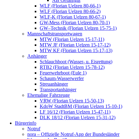
AB Gefahrgut
WLF (Florian Uelzen 80-66-1)
WLF (Florian Uelzen 80-66-2)
WLF-K (Florian Uelzen 80-67-1)
GW-Mess (Florian Uelzen 80-70-1)
GW–Technik (Florian Uelzen 15-75-1)
Mannschaftstransportwagen
MTW (Florian Uelzen 15-17-11)
MTW JF (Florian Uelzen 15-17-12)
MTW KF (Florian Uelzen 15-17-13)
Anhänger
Schlauchboot (Wasser- u. Eisrettung)
RTB2 (Florian Uelzen 15-78-12)
Feuerwehrboot (Eule 1)
Schaum-Wasserwerfer
Streuanhänger
Transportanhänger
Ehemalige Fahrzeuge
VRW (Florian Uelzen 15-50-13)
KdoW StadtBM (Florian Uelzen 15-10-1)
LF 16/12 (Florian Uelzen 15-47-11)
DLK 18/12 (Florian Uelzen 15-31-12)
Bürgerinfo
Notruf
nora – Offizielle Notruf-App der Bundesländer