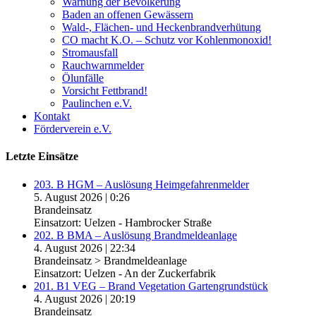
Warnung der Bevölkerung
Baden an offenen Gewässern
Wald-, Flächen- und Heckenbrandverhütung
CO macht K.O. – Schutz vor Kohlenmonoxid!
Stromausfall
Rauchwarnmelder
Ölunfälle
Vorsicht Fettbrand!
Paulinchen e.V.
Kontakt
Förderverein e.V.
Letzte Einsätze
203. B HGM – Auslösung Heimgefahrenmelder
5. August 2026
|
0:26
Brandeinsatz
Einsatzort: Uelzen - Hambrocker Straße
202. B BMA – Auslösung Brandmeldeanlage
4. August 2026
|
22:34
Brandeinsatz > Brandmeldeanlage
Einsatzort: Uelzen - An der Zuckerfabrik
201. B1 VEG – Brand Vegetation Gartengrundstück
4. August 2026
|
20:19
Brandeinsatz