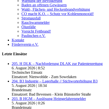
Warnung der Bevölkerung
Baden an offenen Gewässern
Wald-, Flächen- und Heckenbrandverhütung
CO macht K.O. – Schutz vor Kohlenmonoxid!
Stromausfall
Rauchwarnmelder
Ölunfälle
Vorsicht Fettbrand!
Paulinchen e.V.
Kontakt
Förderverein e.V.
Letzte Einsätze
205. H DLK – Nachforderung DLAK zur Patientenrettung
6. August 2026
|
8:52
Technischer Einsatz
Einsatzort: Nienwohlde - Zum Sowelaken
204. B3 Industrie – Lagerhalle // Stichworterhöhung B3
5. August 2026
|
18:34
Brandeinsatz
Einsatzort: Bad Bevensen - Klein Bünstorfer Straße
203. B HGM – Auslösung Heimgefahrenmelder
5. August 2026
|
0:26
Brandeinsatz