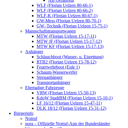
AB Gefahrgut
WLF (Florian Uelzen 80-66-1)
WLF (Florian Uelzen 80-66-2)
WLF-K (Florian Uelzen 80-67-1)
GW-Mess (Florian Uelzen 80-70-1)
GW–Technik (Florian Uelzen 15-75-1)
Mannschaftstransportwagen
MTW (Florian Uelzen 15-17-11)
MTW JF (Florian Uelzen 15-17-12)
MTW KF (Florian Uelzen 15-17-13)
Anhänger
Schlauchboot (Wasser- u. Eisrettung)
RTB2 (Florian Uelzen 15-78-12)
Feuerwehrboot (Eule 1)
Schaum-Wasserwerfer
Streuanhänger
Transportanhänger
Ehemalige Fahrzeuge
VRW (Florian Uelzen 15-50-13)
KdoW StadtBM (Florian Uelzen 15-10-1)
LF 16/12 (Florian Uelzen 15-47-11)
DLK 18/12 (Florian Uelzen 15-31-12)
Bürgerinfo
Notruf
nora – Offizielle Notruf-App der Bundesländer