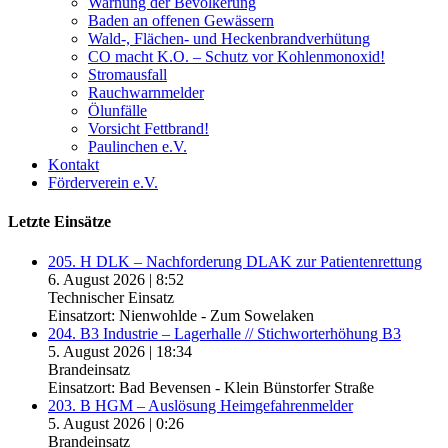
Warnung der Bevölkerung
Baden an offenen Gewässern
Wald-, Flächen- und Heckenbrandverhütung
CO macht K.O. – Schutz vor Kohlenmonoxid!
Stromausfall
Rauchwarnmelder
Ölunfälle
Vorsicht Fettbrand!
Paulinchen e.V.
Kontakt
Förderverein e.V.
Letzte Einsätze
205. H DLK – Nachforderung DLAK zur Patientenrettung
6. August 2026
|
8:52
Technischer Einsatz
Einsatzort: Nienwohlde - Zum Sowelaken
204. B3 Industrie – Lagerhalle // Stichworterhöhung B3
5. August 2026
|
18:34
Brandeinsatz
Einsatzort: Bad Bevensen - Klein Bünstorfer Straße
203. B HGM – Auslösung Heimgefahrenmelder
5. August 2026
|
0:26
Brandeinsatz