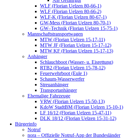
AB Gefahrgut
WLF (Florian Uelzen 80-66-1)
WLF (Florian Uelzen 80-66-2)
WLF-K (Florian Uelzen 80-67-1)
GW-Mess (Florian Uelzen 80-70-1)
GW–Technik (Florian Uelzen 15-75-1)
Mannschaftstransportwagen
MTW (Florian Uelzen 15-17-11)
MTW JF (Florian Uelzen 15-17-12)
MTW KF (Florian Uelzen 15-17-13)
Anhänger
Schlauchboot (Wasser- u. Eisrettung)
RTB2 (Florian Uelzen 15-78-12)
Feuerwehrboot (Eule 1)
Schaum-Wasserwerfer
Streuanhänger
Transportanhänger
Ehemalige Fahrzeuge
VRW (Florian Uelzen 15-50-13)
KdoW StadtBM (Florian Uelzen 15-10-1)
LF 16/12 (Florian Uelzen 15-47-11)
DLK 18/12 (Florian Uelzen 15-31-12)
Bürgerinfo
Notruf
nora – Offizielle Notruf-App der Bundesländer