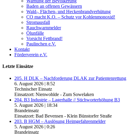
Warnung der Bevölkerung
Baden an offenen Gewässern
Wald-, Flächen- und Heckenbrandverhütung
CO macht K.O. – Schutz vor Kohlenmonoxid!
Stromausfall
Rauchwarnmelder
Ölunfälle
Vorsicht Fettbrand!
Paulinchen e.V.
Kontakt
Förderverein e.V.
Letzte Einsätze
205. H DLK – Nachforderung DLAK zur Patientenrettung
6. August 2026
|
8:52
Technischer Einsatz
Einsatzort: Nienwohlde - Zum Sowelaken
204. B3 Industrie – Lagerhalle // Stichworterhöhung B3
5. August 2026
|
18:34
Brandeinsatz
Einsatzort: Bad Bevensen - Klein Bünstorfer Straße
203. B HGM – Auslösung Heimgefahrenmelder
5. August 2026
|
0:26
Brandeinsatz