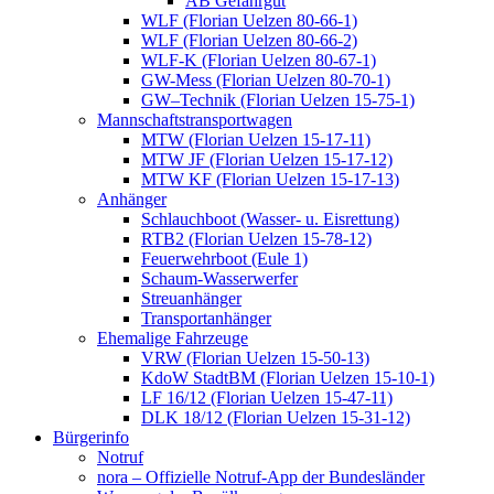
AB Gefahrgut
WLF (Florian Uelzen 80-66-1)
WLF (Florian Uelzen 80-66-2)
WLF-K (Florian Uelzen 80-67-1)
GW-Mess (Florian Uelzen 80-70-1)
GW–Technik (Florian Uelzen 15-75-1)
Mannschaftstransportwagen
MTW (Florian Uelzen 15-17-11)
MTW JF (Florian Uelzen 15-17-12)
MTW KF (Florian Uelzen 15-17-13)
Anhänger
Schlauchboot (Wasser- u. Eisrettung)
RTB2 (Florian Uelzen 15-78-12)
Feuerwehrboot (Eule 1)
Schaum-Wasserwerfer
Streuanhänger
Transportanhänger
Ehemalige Fahrzeuge
VRW (Florian Uelzen 15-50-13)
KdoW StadtBM (Florian Uelzen 15-10-1)
LF 16/12 (Florian Uelzen 15-47-11)
DLK 18/12 (Florian Uelzen 15-31-12)
Bürgerinfo
Notruf
nora – Offizielle Notruf-App der Bundesländer