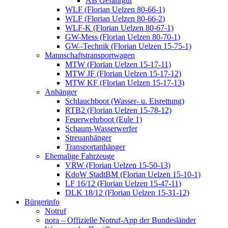
AB Gefahrgut
WLF (Florian Uelzen 80-66-1)
WLF (Florian Uelzen 80-66-2)
WLF-K (Florian Uelzen 80-67-1)
GW-Mess (Florian Uelzen 80-70-1)
GW–Technik (Florian Uelzen 15-75-1)
Mannschaftstransportwagen
MTW (Florian Uelzen 15-17-11)
MTW JF (Florian Uelzen 15-17-12)
MTW KF (Florian Uelzen 15-17-13)
Anhänger
Schlauchboot (Wasser- u. Eisrettung)
RTB2 (Florian Uelzen 15-78-12)
Feuerwehrboot (Eule 1)
Schaum-Wasserwerfer
Streuanhänger
Transportanhänger
Ehemalige Fahrzeuge
VRW (Florian Uelzen 15-50-13)
KdoW StadtBM (Florian Uelzen 15-10-1)
LF 16/12 (Florian Uelzen 15-47-11)
DLK 18/12 (Florian Uelzen 15-31-12)
Bürgerinfo
Notruf
nora – Offizielle Notruf-App der Bundesländer