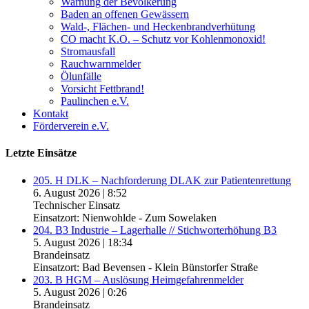
Warnung der Bevölkerung
Baden an offenen Gewässern
Wald-, Flächen- und Heckenbrandverhütung
CO macht K.O. – Schutz vor Kohlenmonoxid!
Stromausfall
Rauchwarnmelder
Ölunfälle
Vorsicht Fettbrand!
Paulinchen e.V.
Kontakt
Förderverein e.V.
Letzte Einsätze
205. H DLK – Nachforderung DLAK zur Patientenrettung
6. August 2026
|
8:52
Technischer Einsatz
Einsatzort: Nienwohlde - Zum Sowelaken
204. B3 Industrie – Lagerhalle // Stichworterhöhung B3
5. August 2026
|
18:34
Brandeinsatz
Einsatzort: Bad Bevensen - Klein Bünstorfer Straße
203. B HGM – Auslösung Heimgefahrenmelder
5. August 2026
|
0:26
Brandeinsatz