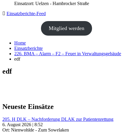
Einsatzort: Uelzen - Hambrocker Straße
Einsatzberichte-Feed
Mitglied werden
Home
Einsatzberichte
226. BMA – Alarm – F2 – Feuer in Verwaltungsgebäude
edf
edf
Neueste Einsätze
205. H DLK – Nachforderung DLAK zur Patientenrettung
6. August 2026 | 8:52
Ort: Nienwohlde - Zum Sowelaken