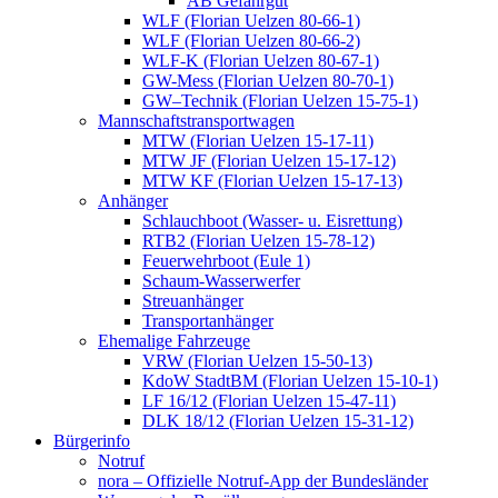
AB Gefahrgut
WLF (Florian Uelzen 80-66-1)
WLF (Florian Uelzen 80-66-2)
WLF-K (Florian Uelzen 80-67-1)
GW-Mess (Florian Uelzen 80-70-1)
GW–Technik (Florian Uelzen 15-75-1)
Mannschaftstransportwagen
MTW (Florian Uelzen 15-17-11)
MTW JF (Florian Uelzen 15-17-12)
MTW KF (Florian Uelzen 15-17-13)
Anhänger
Schlauchboot (Wasser- u. Eisrettung)
RTB2 (Florian Uelzen 15-78-12)
Feuerwehrboot (Eule 1)
Schaum-Wasserwerfer
Streuanhänger
Transportanhänger
Ehemalige Fahrzeuge
VRW (Florian Uelzen 15-50-13)
KdoW StadtBM (Florian Uelzen 15-10-1)
LF 16/12 (Florian Uelzen 15-47-11)
DLK 18/12 (Florian Uelzen 15-31-12)
Bürgerinfo
Notruf
nora – Offizielle Notruf-App der Bundesländer