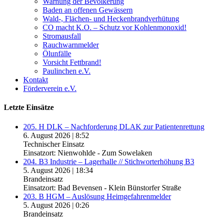
Warnung der Bevölkerung
Baden an offenen Gewässern
Wald-, Flächen- und Heckenbrandverhütung
CO macht K.O. – Schutz vor Kohlenmonoxid!
Stromausfall
Rauchwarnmelder
Ölunfälle
Vorsicht Fettbrand!
Paulinchen e.V.
Kontakt
Förderverein e.V.
Letzte Einsätze
205. H DLK – Nachforderung DLAK zur Patientenrettung
6. August 2026
|
8:52
Technischer Einsatz
Einsatzort: Nienwohlde - Zum Sowelaken
204. B3 Industrie – Lagerhalle // Stichworterhöhung B3
5. August 2026
|
18:34
Brandeinsatz
Einsatzort: Bad Bevensen - Klein Bünstorfer Straße
203. B HGM – Auslösung Heimgefahrenmelder
5. August 2026
|
0:26
Brandeinsatz