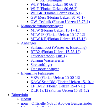
AB Gefahrgut
WLF (Florian Uelzen 80-66-1)
WLF (Florian Uelzen 80-66-2)
WLF-K (Florian Uelzen 80-67-1)
GW-Mess (Florian Uelzen 80-70-1)
GW–Technik (Florian Uelzen 15-75-1)
Mannschaftstransportwagen
MTW (Florian Uelzen 15-17-11)
MTW JF (Florian Uelzen 15-17-12)
MTW KF (Florian Uelzen 15-17-13)
Anhänger
Schlauchboot (Wasser- u. Eisrettung)
RTB2 (Florian Uelzen 15-78-12)
Feuerwehrboot (Eule 1)
Schaum-Wasserwerfer
Streuanhänger
Transportanhänger
Ehemalige Fahrzeuge
VRW (Florian Uelzen 15-50-13)
KdoW StadtBM (Florian Uelzen 15-10-1)
LF 16/12 (Florian Uelzen 15-47-11)
DLK 18/12 (Florian Uelzen 15-31-12)
Bürgerinfo
Notruf
nora – Offizielle Notruf-App der Bundesländer