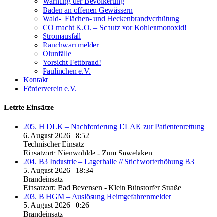
Warnung der Bevölkerung
Baden an offenen Gewässern
Wald-, Flächen- und Heckenbrandverhütung
CO macht K.O. – Schutz vor Kohlenmonoxid!
Stromausfall
Rauchwarnmelder
Ölunfälle
Vorsicht Fettbrand!
Paulinchen e.V.
Kontakt
Förderverein e.V.
Letzte Einsätze
205. H DLK – Nachforderung DLAK zur Patientenrettung
6. August 2026
|
8:52
Technischer Einsatz
Einsatzort: Nienwohlde - Zum Sowelaken
204. B3 Industrie – Lagerhalle // Stichworterhöhung B3
5. August 2026
|
18:34
Brandeinsatz
Einsatzort: Bad Bevensen - Klein Bünstorfer Straße
203. B HGM – Auslösung Heimgefahrenmelder
5. August 2026
|
0:26
Brandeinsatz