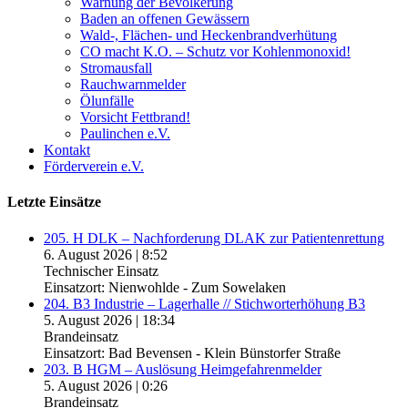
Warnung der Bevölkerung
Baden an offenen Gewässern
Wald-, Flächen- und Heckenbrandverhütung
CO macht K.O. – Schutz vor Kohlenmonoxid!
Stromausfall
Rauchwarnmelder
Ölunfälle
Vorsicht Fettbrand!
Paulinchen e.V.
Kontakt
Förderverein e.V.
Letzte Einsätze
205. H DLK – Nachforderung DLAK zur Patientenrettung
6. August 2026
|
8:52
Technischer Einsatz
Einsatzort: Nienwohlde - Zum Sowelaken
204. B3 Industrie – Lagerhalle // Stichworterhöhung B3
5. August 2026
|
18:34
Brandeinsatz
Einsatzort: Bad Bevensen - Klein Bünstorfer Straße
203. B HGM – Auslösung Heimgefahrenmelder
5. August 2026
|
0:26
Brandeinsatz