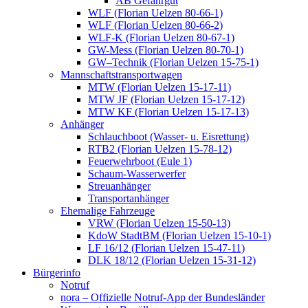
AB Gefahrgut
WLF (Florian Uelzen 80-66-1)
WLF (Florian Uelzen 80-66-2)
WLF-K (Florian Uelzen 80-67-1)
GW-Mess (Florian Uelzen 80-70-1)
GW–Technik (Florian Uelzen 15-75-1)
Mannschaftstransportwagen
MTW (Florian Uelzen 15-17-11)
MTW JF (Florian Uelzen 15-17-12)
MTW KF (Florian Uelzen 15-17-13)
Anhänger
Schlauchboot (Wasser- u. Eisrettung)
RTB2 (Florian Uelzen 15-78-12)
Feuerwehrboot (Eule 1)
Schaum-Wasserwerfer
Streuanhänger
Transportanhänger
Ehemalige Fahrzeuge
VRW (Florian Uelzen 15-50-13)
KdoW StadtBM (Florian Uelzen 15-10-1)
LF 16/12 (Florian Uelzen 15-47-11)
DLK 18/12 (Florian Uelzen 15-31-12)
Bürgerinfo
Notruf
nora – Offizielle Notruf-App der Bundesländer