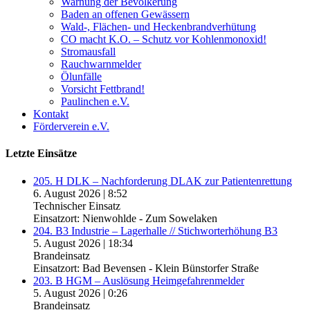
Warnung der Bevölkerung
Baden an offenen Gewässern
Wald-, Flächen- und Heckenbrandverhütung
CO macht K.O. – Schutz vor Kohlenmonoxid!
Stromausfall
Rauchwarnmelder
Ölunfälle
Vorsicht Fettbrand!
Paulinchen e.V.
Kontakt
Förderverein e.V.
Letzte Einsätze
205. H DLK – Nachforderung DLAK zur Patientenrettung
6. August 2026
|
8:52
Technischer Einsatz
Einsatzort: Nienwohlde - Zum Sowelaken
204. B3 Industrie – Lagerhalle // Stichworterhöhung B3
5. August 2026
|
18:34
Brandeinsatz
Einsatzort: Bad Bevensen - Klein Bünstorfer Straße
203. B HGM – Auslösung Heimgefahrenmelder
5. August 2026
|
0:26
Brandeinsatz