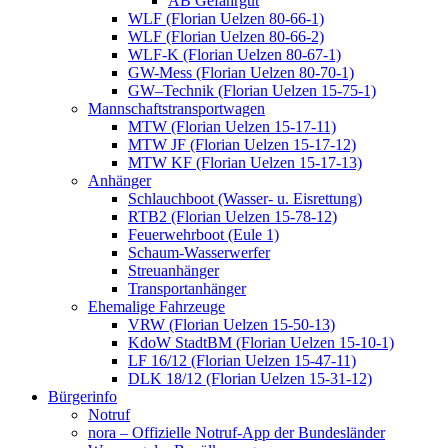
AB Gefahrgut
WLF (Florian Uelzen 80-66-1)
WLF (Florian Uelzen 80-66-2)
WLF-K (Florian Uelzen 80-67-1)
GW-Mess (Florian Uelzen 80-70-1)
GW–Technik (Florian Uelzen 15-75-1)
Mannschaftstransportwagen
MTW (Florian Uelzen 15-17-11)
MTW JF (Florian Uelzen 15-17-12)
MTW KF (Florian Uelzen 15-17-13)
Anhänger
Schlauchboot (Wasser- u. Eisrettung)
RTB2 (Florian Uelzen 15-78-12)
Feuerwehrboot (Eule 1)
Schaum-Wasserwerfer
Streuanhänger
Transportanhänger
Ehemalige Fahrzeuge
VRW (Florian Uelzen 15-50-13)
KdoW StadtBM (Florian Uelzen 15-10-1)
LF 16/12 (Florian Uelzen 15-47-11)
DLK 18/12 (Florian Uelzen 15-31-12)
Bürgerinfo
Notruf
nora – Offizielle Notruf-App der Bundesländer