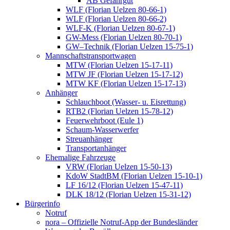
AB Gefahrgut
WLF (Florian Uelzen 80-66-1)
WLF (Florian Uelzen 80-66-2)
WLF-K (Florian Uelzen 80-67-1)
GW-Mess (Florian Uelzen 80-70-1)
GW–Technik (Florian Uelzen 15-75-1)
Mannschaftstransportwagen
MTW (Florian Uelzen 15-17-11)
MTW JF (Florian Uelzen 15-17-12)
MTW KF (Florian Uelzen 15-17-13)
Anhänger
Schlauchboot (Wasser- u. Eisrettung)
RTB2 (Florian Uelzen 15-78-12)
Feuerwehrboot (Eule 1)
Schaum-Wasserwerfer
Streuanhänger
Transportanhänger
Ehemalige Fahrzeuge
VRW (Florian Uelzen 15-50-13)
KdoW StadtBM (Florian Uelzen 15-10-1)
LF 16/12 (Florian Uelzen 15-47-11)
DLK 18/12 (Florian Uelzen 15-31-12)
Bürgerinfo
Notruf
nora – Offizielle Notruf-App der Bundesländer