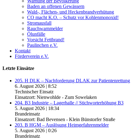
Warnung der Bevölkerung
Baden an offenen Gewässern
Wald-, Flächen- und Heckenbrandverhütung
CO macht K.O. – Schutz vor Kohlenmonoxid!
Stromausfall
Rauchwarnmelder
Ölunfälle
Vorsicht Fettbrand!
Paulinchen e.V.
Kontakt
Förderverein e.V.
Letzte Einsätze
205. H DLK – Nachforderung DLAK zur Patientenrettung
6. August 2026
|
8:52
Technischer Einsatz
Einsatzort: Nienwohlde - Zum Sowelaken
204. B3 Industrie – Lagerhalle // Stichworterhöhung B3
5. August 2026
|
18:34
Brandeinsatz
Einsatzort: Bad Bevensen - Klein Bünstorfer Straße
203. B HGM – Auslösung Heimgefahrenmelder
5. August 2026
|
0:26
Brandeinsatz