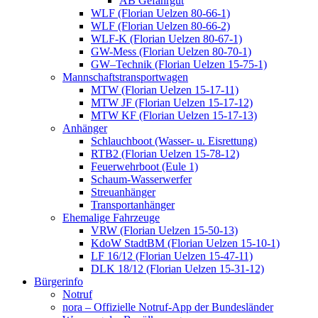
AB Gefahrgut
WLF (Florian Uelzen 80-66-1)
WLF (Florian Uelzen 80-66-2)
WLF-K (Florian Uelzen 80-67-1)
GW-Mess (Florian Uelzen 80-70-1)
GW–Technik (Florian Uelzen 15-75-1)
Mannschaftstransportwagen
MTW (Florian Uelzen 15-17-11)
MTW JF (Florian Uelzen 15-17-12)
MTW KF (Florian Uelzen 15-17-13)
Anhänger
Schlauchboot (Wasser- u. Eisrettung)
RTB2 (Florian Uelzen 15-78-12)
Feuerwehrboot (Eule 1)
Schaum-Wasserwerfer
Streuanhänger
Transportanhänger
Ehemalige Fahrzeuge
VRW (Florian Uelzen 15-50-13)
KdoW StadtBM (Florian Uelzen 15-10-1)
LF 16/12 (Florian Uelzen 15-47-11)
DLK 18/12 (Florian Uelzen 15-31-12)
Bürgerinfo
Notruf
nora – Offizielle Notruf-App der Bundesländer