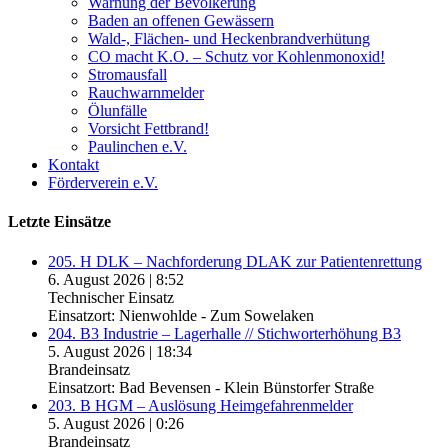
Warnung der Bevölkerung
Baden an offenen Gewässern
Wald-, Flächen- und Heckenbrandverhütung
CO macht K.O. – Schutz vor Kohlenmonoxid!
Stromausfall
Rauchwarnmelder
Ölunfälle
Vorsicht Fettbrand!
Paulinchen e.V.
Kontakt
Förderverein e.V.
Letzte Einsätze
205. H DLK – Nachforderung DLAK zur Patientenrettung
6. August 2026
|
8:52
Technischer Einsatz
Einsatzort: Nienwohlde - Zum Sowelaken
204. B3 Industrie – Lagerhalle // Stichworterhöhung B3
5. August 2026
|
18:34
Brandeinsatz
Einsatzort: Bad Bevensen - Klein Bünstorfer Straße
203. B HGM – Auslösung Heimgefahrenmelder
5. August 2026
|
0:26
Brandeinsatz