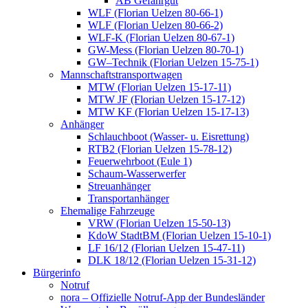
AB Gefahrgut
WLF (Florian Uelzen 80-66-1)
WLF (Florian Uelzen 80-66-2)
WLF-K (Florian Uelzen 80-67-1)
GW-Mess (Florian Uelzen 80-70-1)
GW–Technik (Florian Uelzen 15-75-1)
Mannschaftstransportwagen
MTW (Florian Uelzen 15-17-11)
MTW JF (Florian Uelzen 15-17-12)
MTW KF (Florian Uelzen 15-17-13)
Anhänger
Schlauchboot (Wasser- u. Eisrettung)
RTB2 (Florian Uelzen 15-78-12)
Feuerwehrboot (Eule 1)
Schaum-Wasserwerfer
Streuanhänger
Transportanhänger
Ehemalige Fahrzeuge
VRW (Florian Uelzen 15-50-13)
KdoW StadtBM (Florian Uelzen 15-10-1)
LF 16/12 (Florian Uelzen 15-47-11)
DLK 18/12 (Florian Uelzen 15-31-12)
Bürgerinfo
Notruf
nora – Offizielle Notruf-App der Bundesländer