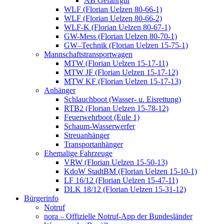
AB Gefahrgut
WLF (Florian Uelzen 80-66-1)
WLF (Florian Uelzen 80-66-2)
WLF-K (Florian Uelzen 80-67-1)
GW-Mess (Florian Uelzen 80-70-1)
GW–Technik (Florian Uelzen 15-75-1)
Mannschaftstransportwagen
MTW (Florian Uelzen 15-17-11)
MTW JF (Florian Uelzen 15-17-12)
MTW KF (Florian Uelzen 15-17-13)
Anhänger
Schlauchboot (Wasser- u. Eisrettung)
RTB2 (Florian Uelzen 15-78-12)
Feuerwehrboot (Eule 1)
Schaum-Wasserwerfer
Streuanhänger
Transportanhänger
Ehemalige Fahrzeuge
VRW (Florian Uelzen 15-50-13)
KdoW StadtBM (Florian Uelzen 15-10-1)
LF 16/12 (Florian Uelzen 15-47-11)
DLK 18/12 (Florian Uelzen 15-31-12)
Bürgerinfo
Notruf
nora – Offizielle Notruf-App der Bundesländer