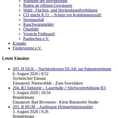
Warnung der Bevölkerung
Baden an offenen Gewässern
Wald-, Flächen- und Heckenbrandverhütung
CO macht K.O. – Schutz vor Kohlenmonoxid!
Stromausfall
Rauchwarnmelder
Ölunfälle
Vorsicht Fettbrand!
Paulinchen e.V.
Kontakt
Förderverein e.V.
Letzte Einsätze
205. H DLK – Nachforderung DLAK zur Patientenrettung
6. August 2026
|
8:52
Technischer Einsatz
Einsatzort: Nienwohlde - Zum Sowelaken
204. B3 Industrie – Lagerhalle // Stichworterhöhung B3
5. August 2026
|
18:34
Brandeinsatz
Einsatzort: Bad Bevensen - Klein Bünstorfer Straße
203. B HGM – Auslösung Heimgefahrenmelder
5. August 2026
|
0:26
Brandeinsatz