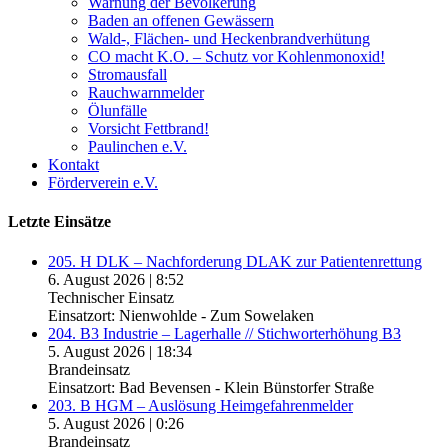
Warnung der Bevölkerung
Baden an offenen Gewässern
Wald-, Flächen- und Heckenbrandverhütung
CO macht K.O. – Schutz vor Kohlenmonoxid!
Stromausfall
Rauchwarnmelder
Ölunfälle
Vorsicht Fettbrand!
Paulinchen e.V.
Kontakt
Förderverein e.V.
Letzte Einsätze
205. H DLK – Nachforderung DLAK zur Patientenrettung
6. August 2026
|
8:52
Technischer Einsatz
Einsatzort: Nienwohlde - Zum Sowelaken
204. B3 Industrie – Lagerhalle // Stichworterhöhung B3
5. August 2026
|
18:34
Brandeinsatz
Einsatzort: Bad Bevensen - Klein Bünstorfer Straße
203. B HGM – Auslösung Heimgefahrenmelder
5. August 2026
|
0:26
Brandeinsatz