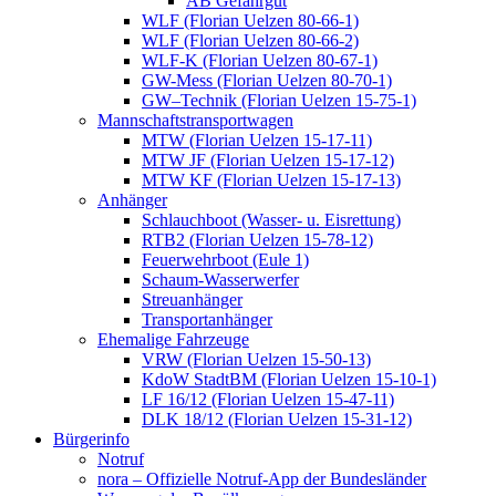
AB Gefahrgut
WLF (Florian Uelzen 80-66-1)
WLF (Florian Uelzen 80-66-2)
WLF-K (Florian Uelzen 80-67-1)
GW-Mess (Florian Uelzen 80-70-1)
GW–Technik (Florian Uelzen 15-75-1)
Mannschaftstransportwagen
MTW (Florian Uelzen 15-17-11)
MTW JF (Florian Uelzen 15-17-12)
MTW KF (Florian Uelzen 15-17-13)
Anhänger
Schlauchboot (Wasser- u. Eisrettung)
RTB2 (Florian Uelzen 15-78-12)
Feuerwehrboot (Eule 1)
Schaum-Wasserwerfer
Streuanhänger
Transportanhänger
Ehemalige Fahrzeuge
VRW (Florian Uelzen 15-50-13)
KdoW StadtBM (Florian Uelzen 15-10-1)
LF 16/12 (Florian Uelzen 15-47-11)
DLK 18/12 (Florian Uelzen 15-31-12)
Bürgerinfo
Notruf
nora – Offizielle Notruf-App der Bundesländer