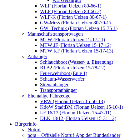
AB Gefahrgut
WLF (Florian Uelzen 80-66-1)
WLF (Florian Uelzen 80-66-2)
WLF-K (Florian Uelzen 80-67-1)
GW-Mess (Florian Uelzen 80-70-1)
GW–Technik (Florian Uelzen 15-75-1)
Mannschaftstransportwagen
MTW (Florian Uelzen 15-17-11)
MTW JF (Florian Uelzen 15-17-12)
MTW KF (Florian Uelzen 15-17-13)
Anhänger
Schlauchboot (Wasser- u. Eisrettung)
RTB2 (Florian Uelzen 15-78-12)
Feuerwehrboot (Eule 1)
Schaum-Wasserwerfer
Streuanhänger
Transportanhänger
Ehemalige Fahrzeuge
VRW (Florian Uelzen 15-50-13)
KdoW StadtBM (Florian Uelzen 15-10-1)
LF 16/12 (Florian Uelzen 15-47-11)
DLK 18/12 (Florian Uelzen 15-31-12)
Bürgerinfo
Notruf
nora – Offizielle Notruf-App der Bundesländer