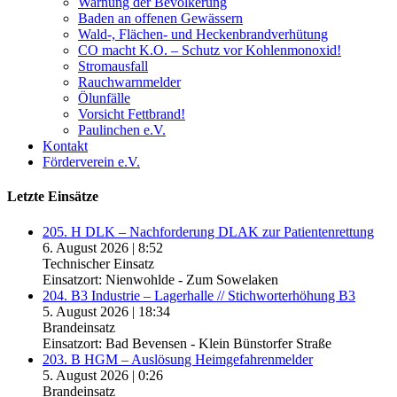
Warnung der Bevölkerung
Baden an offenen Gewässern
Wald-, Flächen- und Heckenbrandverhütung
CO macht K.O. – Schutz vor Kohlenmonoxid!
Stromausfall
Rauchwarnmelder
Ölunfälle
Vorsicht Fettbrand!
Paulinchen e.V.
Kontakt
Förderverein e.V.
Letzte Einsätze
205. H DLK – Nachforderung DLAK zur Patientenrettung
6. August 2026
|
8:52
Technischer Einsatz
Einsatzort: Nienwohlde - Zum Sowelaken
204. B3 Industrie – Lagerhalle // Stichworterhöhung B3
5. August 2026
|
18:34
Brandeinsatz
Einsatzort: Bad Bevensen - Klein Bünstorfer Straße
203. B HGM – Auslösung Heimgefahrenmelder
5. August 2026
|
0:26
Brandeinsatz