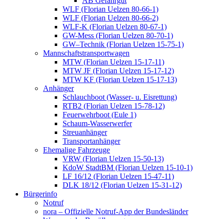
AB Gefahrgut
WLF (Florian Uelzen 80-66-1)
WLF (Florian Uelzen 80-66-2)
WLF-K (Florian Uelzen 80-67-1)
GW-Mess (Florian Uelzen 80-70-1)
GW–Technik (Florian Uelzen 15-75-1)
Mannschaftstransportwagen
MTW (Florian Uelzen 15-17-11)
MTW JF (Florian Uelzen 15-17-12)
MTW KF (Florian Uelzen 15-17-13)
Anhänger
Schlauchboot (Wasser- u. Eisrettung)
RTB2 (Florian Uelzen 15-78-12)
Feuerwehrboot (Eule 1)
Schaum-Wasserwerfer
Streuanhänger
Transportanhänger
Ehemalige Fahrzeuge
VRW (Florian Uelzen 15-50-13)
KdoW StadtBM (Florian Uelzen 15-10-1)
LF 16/12 (Florian Uelzen 15-47-11)
DLK 18/12 (Florian Uelzen 15-31-12)
Bürgerinfo
Notruf
nora – Offizielle Notruf-App der Bundesländer