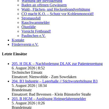
Warnung der Bevölkerung
Baden an offenen Gewässern
Wald-, Flächen- und Heckenbrandverhütung
CO macht K.O. – Schutz vor Kohlenmonoxid!
Stromausfall
Rauchwarnmelder
Ölunfälle
Vorsicht Fettbrand!
Paulinchen e.V.
Kontakt
Förderverein e.V.
Letzte Einsätze
205. H DLK – Nachforderung DLAK zur Patientenrettung
6. August 2026
|
8:52
Technischer Einsatz
Einsatzort: Nienwohlde - Zum Sowelaken
204. B3 Industrie – Lagerhalle // Stichworterhöhung B3
5. August 2026
|
18:34
Brandeinsatz
Einsatzort: Bad Bevensen - Klein Bünstorfer Straße
203. B HGM – Auslösung Heimgefahrenmelder
5. August 2026
|
0:26
Brandeinsatz