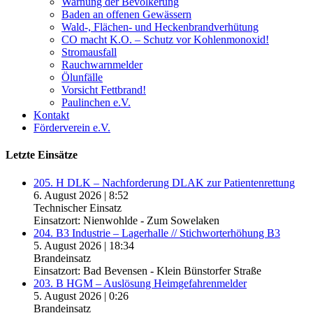
Warnung der Bevölkerung
Baden an offenen Gewässern
Wald-, Flächen- und Heckenbrandverhütung
CO macht K.O. – Schutz vor Kohlenmonoxid!
Stromausfall
Rauchwarnmelder
Ölunfälle
Vorsicht Fettbrand!
Paulinchen e.V.
Kontakt
Förderverein e.V.
Letzte Einsätze
205. H DLK – Nachforderung DLAK zur Patientenrettung
6. August 2026
|
8:52
Technischer Einsatz
Einsatzort: Nienwohlde - Zum Sowelaken
204. B3 Industrie – Lagerhalle // Stichworterhöhung B3
5. August 2026
|
18:34
Brandeinsatz
Einsatzort: Bad Bevensen - Klein Bünstorfer Straße
203. B HGM – Auslösung Heimgefahrenmelder
5. August 2026
|
0:26
Brandeinsatz