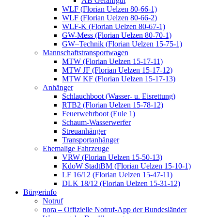
AB Gefahrgut
WLF (Florian Uelzen 80-66-1)
WLF (Florian Uelzen 80-66-2)
WLF-K (Florian Uelzen 80-67-1)
GW-Mess (Florian Uelzen 80-70-1)
GW–Technik (Florian Uelzen 15-75-1)
Mannschaftstransportwagen
MTW (Florian Uelzen 15-17-11)
MTW JF (Florian Uelzen 15-17-12)
MTW KF (Florian Uelzen 15-17-13)
Anhänger
Schlauchboot (Wasser- u. Eisrettung)
RTB2 (Florian Uelzen 15-78-12)
Feuerwehrboot (Eule 1)
Schaum-Wasserwerfer
Streuanhänger
Transportanhänger
Ehemalige Fahrzeuge
VRW (Florian Uelzen 15-50-13)
KdoW StadtBM (Florian Uelzen 15-10-1)
LF 16/12 (Florian Uelzen 15-47-11)
DLK 18/12 (Florian Uelzen 15-31-12)
Bürgerinfo
Notruf
nora – Offizielle Notruf-App der Bundesländer