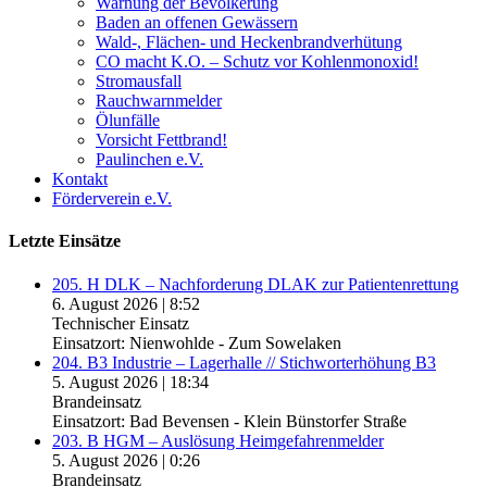
Warnung der Bevölkerung
Baden an offenen Gewässern
Wald-, Flächen- und Heckenbrandverhütung
CO macht K.O. – Schutz vor Kohlenmonoxid!
Stromausfall
Rauchwarnmelder
Ölunfälle
Vorsicht Fettbrand!
Paulinchen e.V.
Kontakt
Förderverein e.V.
Letzte Einsätze
205. H DLK – Nachforderung DLAK zur Patientenrettung
6. August 2026
|
8:52
Technischer Einsatz
Einsatzort: Nienwohlde - Zum Sowelaken
204. B3 Industrie – Lagerhalle // Stichworterhöhung B3
5. August 2026
|
18:34
Brandeinsatz
Einsatzort: Bad Bevensen - Klein Bünstorfer Straße
203. B HGM – Auslösung Heimgefahrenmelder
5. August 2026
|
0:26
Brandeinsatz