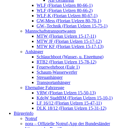
AB Gefahrgut
WLF (Florian Uelzen 80-66-1)
WLF (Florian Uelzen 80-66-2)
WLF-K (Florian Uelzen 80-67-1)
GW-Mess (Florian Uelzen 80-70-1)
GW–Technik (Florian Uelzen 15-75-1)
Mannschaftstransportwagen
MTW (Florian Uelzen 15-17-11)
MTW JF (Florian Uelzen 15-17-12)
MTW KF (Florian Uelzen 15-17-13)
Anhänger
Schlauchboot (Wasser- u. Eisrettung)
RTB2 (Florian Uelzen 15-78-12)
Feuerwehrboot (Eule 1)
Schaum-Wasserwerfer
Streuanhänger
Transportanhänger
Ehemalige Fahrzeuge
VRW (Florian Uelzen 15-50-13)
KdoW StadtBM (Florian Uelzen 15-10-1)
LF 16/12 (Florian Uelzen 15-47-11)
DLK 18/12 (Florian Uelzen 15-31-12)
Bürgerinfo
Notruf
nora – Offizielle Notruf-App der Bundesländer