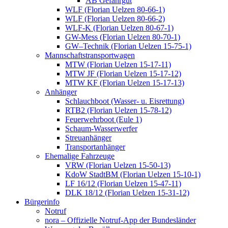
AB Gefahrgut
WLF (Florian Uelzen 80-66-1)
WLF (Florian Uelzen 80-66-2)
WLF-K (Florian Uelzen 80-67-1)
GW-Mess (Florian Uelzen 80-70-1)
GW–Technik (Florian Uelzen 15-75-1)
Mannschaftstransportwagen
MTW (Florian Uelzen 15-17-11)
MTW JF (Florian Uelzen 15-17-12)
MTW KF (Florian Uelzen 15-17-13)
Anhänger
Schlauchboot (Wasser- u. Eisrettung)
RTB2 (Florian Uelzen 15-78-12)
Feuerwehrboot (Eule 1)
Schaum-Wasserwerfer
Streuanhänger
Transportanhänger
Ehemalige Fahrzeuge
VRW (Florian Uelzen 15-50-13)
KdoW StadtBM (Florian Uelzen 15-10-1)
LF 16/12 (Florian Uelzen 15-47-11)
DLK 18/12 (Florian Uelzen 15-31-12)
Bürgerinfo
Notruf
nora – Offizielle Notruf-App der Bundesländer