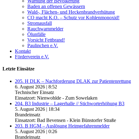
Warnung der Bevölkerung
Baden an offenen Gewässern
Wald-, Flächen- und Heckenbrandverhütung
CO macht K.O. – Schutz vor Kohlenmonoxid!
Stromausfall
Rauchwarnmelder
Ölunfälle
Vorsicht Fettbrand!
Paulinchen e.V.
Kontakt
Förderverein e.V.
Letzte Einsätze
205. H DLK – Nachforderung DLAK zur Patientenrettung
6. August 2026
|
8:52
Technischer Einsatz
Einsatzort: Nienwohlde - Zum Sowelaken
204. B3 Industrie – Lagerhalle // Stichworterhöhung B3
5. August 2026
|
18:34
Brandeinsatz
Einsatzort: Bad Bevensen - Klein Bünstorfer Straße
203. B HGM – Auslösung Heimgefahrenmelder
5. August 2026
|
0:26
Brandeinsatz