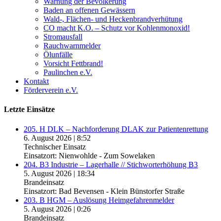
Warnung der Bevölkerung
Baden an offenen Gewässern
Wald-, Flächen- und Heckenbrandverhütung
CO macht K.O. – Schutz vor Kohlenmonoxid!
Stromausfall
Rauchwarnmelder
Ölunfälle
Vorsicht Fettbrand!
Paulinchen e.V.
Kontakt
Förderverein e.V.
Letzte Einsätze
205. H DLK – Nachforderung DLAK zur Patientenrettung
6. August 2026
|
8:52
Technischer Einsatz
Einsatzort: Nienwohlde - Zum Sowelaken
204. B3 Industrie – Lagerhalle // Stichworterhöhung B3
5. August 2026
|
18:34
Brandeinsatz
Einsatzort: Bad Bevensen - Klein Bünstorfer Straße
203. B HGM – Auslösung Heimgefahrenmelder
5. August 2026
|
0:26
Brandeinsatz