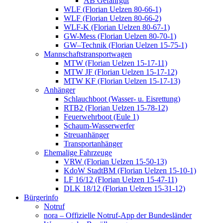
AB Gefahrgut
WLF (Florian Uelzen 80-66-1)
WLF (Florian Uelzen 80-66-2)
WLF-K (Florian Uelzen 80-67-1)
GW-Mess (Florian Uelzen 80-70-1)
GW–Technik (Florian Uelzen 15-75-1)
Mannschaftstransportwagen
MTW (Florian Uelzen 15-17-11)
MTW JF (Florian Uelzen 15-17-12)
MTW KF (Florian Uelzen 15-17-13)
Anhänger
Schlauchboot (Wasser- u. Eisrettung)
RTB2 (Florian Uelzen 15-78-12)
Feuerwehrboot (Eule 1)
Schaum-Wasserwerfer
Streuanhänger
Transportanhänger
Ehemalige Fahrzeuge
VRW (Florian Uelzen 15-50-13)
KdoW StadtBM (Florian Uelzen 15-10-1)
LF 16/12 (Florian Uelzen 15-47-11)
DLK 18/12 (Florian Uelzen 15-31-12)
Bürgerinfo
Notruf
nora – Offizielle Notruf-App der Bundesländer