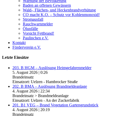
Warnung der Bevölkerung
Baden an offenen Gewässern
Wald-, Flächen- und Heckenbrandverhütung
CO macht K.O. – Schutz vor Kohlenmonoxid!
Stromausfall
Rauchwarnmelder
Ölunfälle
Vorsicht Fettbrand!
Paulinchen e.V.
Kontakt
Förderverein e.V.
Letzte Einsätze
203. B HGM – Auslösung Heimgefahrenmelder
5. August 2026
|
0:26
Brandeinsatz
Einsatzort: Uelzen - Hambrocker Straße
202. B BMA – Auslösung Brandmeldeanlage
4. August 2026
|
22:34
Brandeinsatz > Brandmeldeanlage
Einsatzort: Uelzen - An der Zuckerfabrik
201. B1 VEG – Brand Vegetation Gartengrundstück
4. August 2026
|
20:19
Brandeinsatz