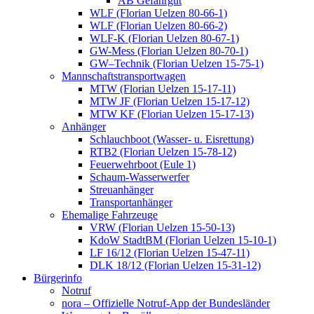
AB Gefahrgut
WLF (Florian Uelzen 80-66-1)
WLF (Florian Uelzen 80-66-2)
WLF-K (Florian Uelzen 80-67-1)
GW-Mess (Florian Uelzen 80-70-1)
GW–Technik (Florian Uelzen 15-75-1)
Mannschaftstransportwagen
MTW (Florian Uelzen 15-17-11)
MTW JF (Florian Uelzen 15-17-12)
MTW KF (Florian Uelzen 15-17-13)
Anhänger
Schlauchboot (Wasser- u. Eisrettung)
RTB2 (Florian Uelzen 15-78-12)
Feuerwehrboot (Eule 1)
Schaum-Wasserwerfer
Streuanhänger
Transportanhänger
Ehemalige Fahrzeuge
VRW (Florian Uelzen 15-50-13)
KdoW StadtBM (Florian Uelzen 15-10-1)
LF 16/12 (Florian Uelzen 15-47-11)
DLK 18/12 (Florian Uelzen 15-31-12)
Bürgerinfo
Notruf
nora – Offizielle Notruf-App der Bundesländer