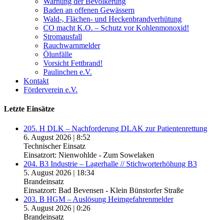
Warnung der Bevölkerung
Baden an offenen Gewässern
Wald-, Flächen- und Heckenbrandverhütung
CO macht K.O. – Schutz vor Kohlenmonoxid!
Stromausfall
Rauchwarnmelder
Ölunfälle
Vorsicht Fettbrand!
Paulinchen e.V.
Kontakt
Förderverein e.V.
Letzte Einsätze
205. H DLK – Nachforderung DLAK zur Patientenrettung
6. August 2026
|
8:52
Technischer Einsatz
Einsatzort: Nienwohlde - Zum Sowelaken
204. B3 Industrie – Lagerhalle // Stichworterhöhung B3
5. August 2026
|
18:34
Brandeinsatz
Einsatzort: Bad Bevensen - Klein Bünstorfer Straße
203. B HGM – Auslösung Heimgefahrenmelder
5. August 2026
|
0:26
Brandeinsatz