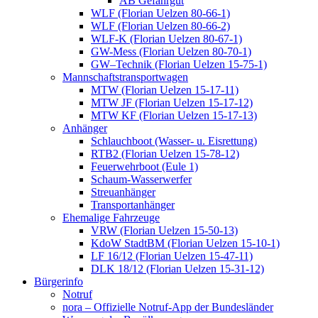
AB Gefahrgut
WLF (Florian Uelzen 80-66-1)
WLF (Florian Uelzen 80-66-2)
WLF-K (Florian Uelzen 80-67-1)
GW-Mess (Florian Uelzen 80-70-1)
GW–Technik (Florian Uelzen 15-75-1)
Mannschaftstransportwagen
MTW (Florian Uelzen 15-17-11)
MTW JF (Florian Uelzen 15-17-12)
MTW KF (Florian Uelzen 15-17-13)
Anhänger
Schlauchboot (Wasser- u. Eisrettung)
RTB2 (Florian Uelzen 15-78-12)
Feuerwehrboot (Eule 1)
Schaum-Wasserwerfer
Streuanhänger
Transportanhänger
Ehemalige Fahrzeuge
VRW (Florian Uelzen 15-50-13)
KdoW StadtBM (Florian Uelzen 15-10-1)
LF 16/12 (Florian Uelzen 15-47-11)
DLK 18/12 (Florian Uelzen 15-31-12)
Bürgerinfo
Notruf
nora – Offizielle Notruf-App der Bundesländer