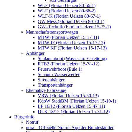
AB Gefahrgut
WLF (Florian Uelzen 80-66-1)
WLF (Florian Uelzen 80-66-2)
WLF-K (Florian Uelzen 80-67-1)
GW-Mess (Florian Uelzen 80-70-1)
GW–Technik (Florian Uelzen 15-75-1)
Mannschaftstransportwagen
MTW (Florian Uelzen 15-17-11)
MTW JF (Florian Uelzen 15-17-12)
MTW KF (Florian Uelzen 15-17-13)
Anhänger
Schlauchboot (Wasser- u. Eisrettung)
RTB2 (Florian Uelzen 15-78-12)
Feuerwehrboot (Eule 1)
Schaum-Wasserwerfer
Streuanhänger
Transportanhänger
Ehemalige Fahrzeuge
VRW (Florian Uelzen 15-50-13)
KdoW StadtBM (Florian Uelzen 15-10-1)
LF 16/12 (Florian Uelzen 15-47-11)
DLK 18/12 (Florian Uelzen 15-31-12)
Bürgerinfo
Notruf
nora – Offizielle Notruf-App der Bundesländer