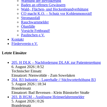
Warnung der Bevölkerung
Baden an offenen Gewässern
Wald-, Flächen- und Heckenbrandverhütung
CO macht K.O. – Schutz vor Kohlenmonoxid!
Stromausfall
Rauchwarnmelder
Ölunfälle
Vorsicht Fettbrand!
Paulinchen e.V.
Kontakt
Förderverein e.V.
Letzte Einsätze
205. H DLK – Nachforderung DLAK zur Patientenrettung
6. August 2026
|
8:52
Technischer Einsatz
Einsatzort: Nienwohlde - Zum Sowelaken
204. B3 Industrie – Lagerhalle // Stichworterhöhung B3
5. August 2026
|
18:34
Brandeinsatz
Einsatzort: Bad Bevensen - Klein Bünstorfer Straße
203. B HGM – Auslösung Heimgefahrenmelder
5. August 2026
|
0:26
Brandeinsatz