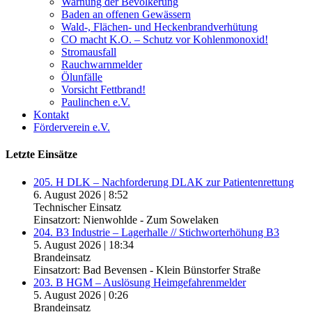
Warnung der Bevölkerung
Baden an offenen Gewässern
Wald-, Flächen- und Heckenbrandverhütung
CO macht K.O. – Schutz vor Kohlenmonoxid!
Stromausfall
Rauchwarnmelder
Ölunfälle
Vorsicht Fettbrand!
Paulinchen e.V.
Kontakt
Förderverein e.V.
Letzte Einsätze
205. H DLK – Nachforderung DLAK zur Patientenrettung
6. August 2026
|
8:52
Technischer Einsatz
Einsatzort: Nienwohlde - Zum Sowelaken
204. B3 Industrie – Lagerhalle // Stichworterhöhung B3
5. August 2026
|
18:34
Brandeinsatz
Einsatzort: Bad Bevensen - Klein Bünstorfer Straße
203. B HGM – Auslösung Heimgefahrenmelder
5. August 2026
|
0:26
Brandeinsatz