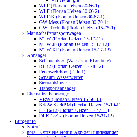
AB Gefahrgut
WLF (Florian Uelzen 80-66-1)
WLF (Florian Uelzen 80-66-2)
WLF-K (Florian Uelzen 80-67-1)
GW-Mess (Florian Uelzen 80-70-1)
GW–Technik (Florian Uelzen 15-75-1)
Mannschaftstransportwagen
MTW (Florian Uelzen 15-17-11)
MTW JF (Florian Uelzen 15-17-12)
MTW KF (Florian Uelzen 15-17-13)
Anhänger
Schlauchboot (Wasser- u. Eisrettung)
RTB2 (Florian Uelzen 15-78-12)
Feuerwehrboot (Eule 1)
Schaum-Wasserwerfer
Streuanhänger
Transportanhänger
Ehemalige Fahrzeuge
VRW (Florian Uelzen 15-50-13)
KdoW StadtBM (Florian Uelzen 15-10-1)
LF 16/12 (Florian Uelzen 15-47-11)
DLK 18/12 (Florian Uelzen 15-31-12)
Bürgerinfo
Notruf
nora – Offizielle Notruf-App der Bundesländer