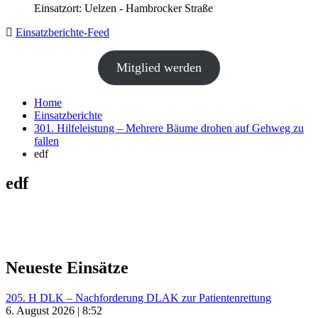
Einsatzort: Uelzen - Hambrocker Straße
Einsatzberichte-Feed
Mitglied werden
Home
Einsatzberichte
301. Hilfeleistung – Mehrere Bäume drohen auf Gehweg zu
fallen
edf
edf
Neueste Einsätze
205. H DLK – Nachforderung DLAK zur Patientenrettung
6. August 2026 | 8:52