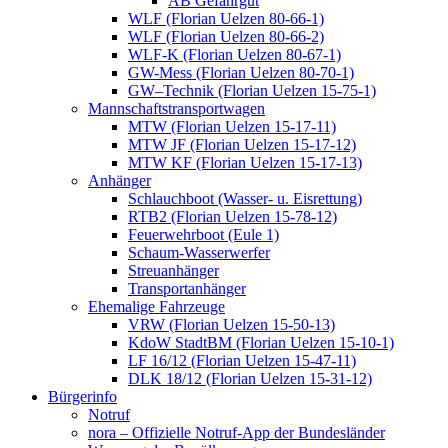
AB Gefahrgut
WLF (Florian Uelzen 80-66-1)
WLF (Florian Uelzen 80-66-2)
WLF-K (Florian Uelzen 80-67-1)
GW-Mess (Florian Uelzen 80-70-1)
GW–Technik (Florian Uelzen 15-75-1)
Mannschaftstransportwagen
MTW (Florian Uelzen 15-17-11)
MTW JF (Florian Uelzen 15-17-12)
MTW KF (Florian Uelzen 15-17-13)
Anhänger
Schlauchboot (Wasser- u. Eisrettung)
RTB2 (Florian Uelzen 15-78-12)
Feuerwehrboot (Eule 1)
Schaum-Wasserwerfer
Streuanhänger
Transportanhänger
Ehemalige Fahrzeuge
VRW (Florian Uelzen 15-50-13)
KdoW StadtBM (Florian Uelzen 15-10-1)
LF 16/12 (Florian Uelzen 15-47-11)
DLK 18/12 (Florian Uelzen 15-31-12)
Bürgerinfo
Notruf
nora – Offizielle Notruf-App der Bundesländer