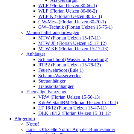
AB Gefahrgut
WLF (Florian Uelzen 80-66-1)
WLF (Florian Uelzen 80-66-2)
WLF-K (Florian Uelzen 80-67-1)
GW-Mess (Florian Uelzen 80-70-1)
GW–Technik (Florian Uelzen 15-75-1)
Mannschaftstransportwagen
MTW (Florian Uelzen 15-17-11)
MTW JF (Florian Uelzen 15-17-12)
MTW KF (Florian Uelzen 15-17-13)
Anhänger
Schlauchboot (Wasser- u. Eisrettung)
RTB2 (Florian Uelzen 15-78-12)
Feuerwehrboot (Eule 1)
Schaum-Wasserwerfer
Streuanhänger
Transportanhänger
Ehemalige Fahrzeuge
VRW (Florian Uelzen 15-50-13)
KdoW StadtBM (Florian Uelzen 15-10-1)
LF 16/12 (Florian Uelzen 15-47-11)
DLK 18/12 (Florian Uelzen 15-31-12)
Bürgerinfo
Notruf
nora – Offizielle Notruf-App der Bundesländer