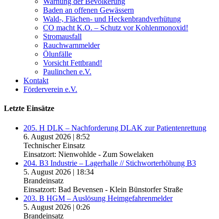
Warnung der Bevölkerung
Baden an offenen Gewässern
Wald-, Flächen- und Heckenbrandverhütung
CO macht K.O. – Schutz vor Kohlenmonoxid!
Stromausfall
Rauchwarnmelder
Ölunfälle
Vorsicht Fettbrand!
Paulinchen e.V.
Kontakt
Förderverein e.V.
Letzte Einsätze
205. H DLK – Nachforderung DLAK zur Patientenrettung
6. August 2026
|
8:52
Technischer Einsatz
Einsatzort: Nienwohlde - Zum Sowelaken
204. B3 Industrie – Lagerhalle // Stichworterhöhung B3
5. August 2026
|
18:34
Brandeinsatz
Einsatzort: Bad Bevensen - Klein Bünstorfer Straße
203. B HGM – Auslösung Heimgefahrenmelder
5. August 2026
|
0:26
Brandeinsatz