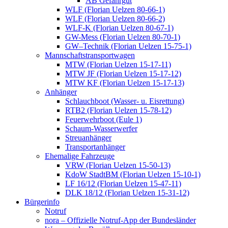
AB Gefahrgut
WLF (Florian Uelzen 80-66-1)
WLF (Florian Uelzen 80-66-2)
WLF-K (Florian Uelzen 80-67-1)
GW-Mess (Florian Uelzen 80-70-1)
GW–Technik (Florian Uelzen 15-75-1)
Mannschaftstransportwagen
MTW (Florian Uelzen 15-17-11)
MTW JF (Florian Uelzen 15-17-12)
MTW KF (Florian Uelzen 15-17-13)
Anhänger
Schlauchboot (Wasser- u. Eisrettung)
RTB2 (Florian Uelzen 15-78-12)
Feuerwehrboot (Eule 1)
Schaum-Wasserwerfer
Streuanhänger
Transportanhänger
Ehemalige Fahrzeuge
VRW (Florian Uelzen 15-50-13)
KdoW StadtBM (Florian Uelzen 15-10-1)
LF 16/12 (Florian Uelzen 15-47-11)
DLK 18/12 (Florian Uelzen 15-31-12)
Bürgerinfo
Notruf
nora – Offizielle Notruf-App der Bundesländer