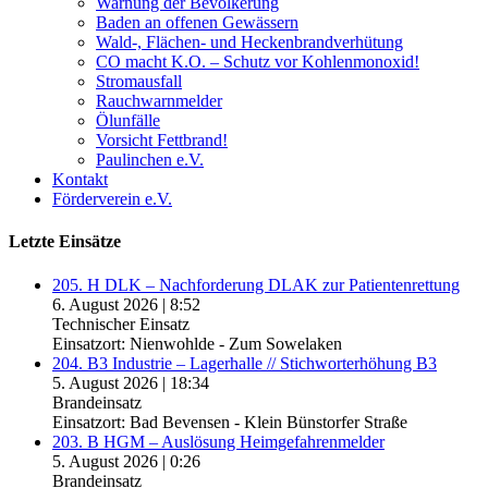
Warnung der Bevölkerung
Baden an offenen Gewässern
Wald-, Flächen- und Heckenbrandverhütung
CO macht K.O. – Schutz vor Kohlenmonoxid!
Stromausfall
Rauchwarnmelder
Ölunfälle
Vorsicht Fettbrand!
Paulinchen e.V.
Kontakt
Förderverein e.V.
Letzte Einsätze
205. H DLK – Nachforderung DLAK zur Patientenrettung
6. August 2026
|
8:52
Technischer Einsatz
Einsatzort: Nienwohlde - Zum Sowelaken
204. B3 Industrie – Lagerhalle // Stichworterhöhung B3
5. August 2026
|
18:34
Brandeinsatz
Einsatzort: Bad Bevensen - Klein Bünstorfer Straße
203. B HGM – Auslösung Heimgefahrenmelder
5. August 2026
|
0:26
Brandeinsatz