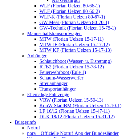
AB Gefahrgut
WLF (Florian Uelzen 80-66-1)
WLF (Florian Uelzen 80-66-2)
WLF-K (Florian Uelzen 80-67-1)
GW-Mess (Florian Uelzen 80-70-1)
GW–Technik (Florian Uelzen 15-75-1)
Mannschaftstransportwagen
MTW (Florian Uelzen 15-17-11)
MTW JF (Florian Uelzen 15-17-12)
MTW KF (Florian Uelzen 15-17-13)
Anhänger
Schlauchboot (Wasser- u. Eisrettung)
RTB2 (Florian Uelzen 15-78-12)
Feuerwehrboot (Eule 1)
Schaum-Wasserwerfer
Streuanhänger
Transportanhänger
Ehemalige Fahrzeuge
VRW (Florian Uelzen 15-50-13)
KdoW StadtBM (Florian Uelzen 15-10-1)
LF 16/12 (Florian Uelzen 15-47-11)
DLK 18/12 (Florian Uelzen 15-31-12)
Bürgerinfo
Notruf
nora – Offizielle Notruf-App der Bundesländer