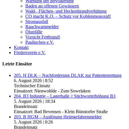
Warnung der Bevölkerung
Baden an offenen Gewässern
Wald-, Flächen- und Heckenbrandverhütung
CO macht K.O. – Schutz vor Kohlenmonoxid!
Stromausfall
Rauchwarnmelder
Ölunfälle
Vorsicht Fettbrand!
Paulinchen e.V.
Kontakt
Förderverein e.V.
Letzte Einsätze
205. H DLK – Nachforderung DLAK zur Patientenrettung
6. August 2026
|
8:52
Technischer Einsatz
Einsatzort: Nienwohlde - Zum Sowelaken
204. B3 Industrie – Lagerhalle // Stichworterhöhung B3
5. August 2026
|
18:34
Brandeinsatz
Einsatzort: Bad Bevensen - Klein Bünstorfer Straße
203. B HGM – Auslösung Heimgefahrenmelder
5. August 2026
|
0:26
Brandeinsatz