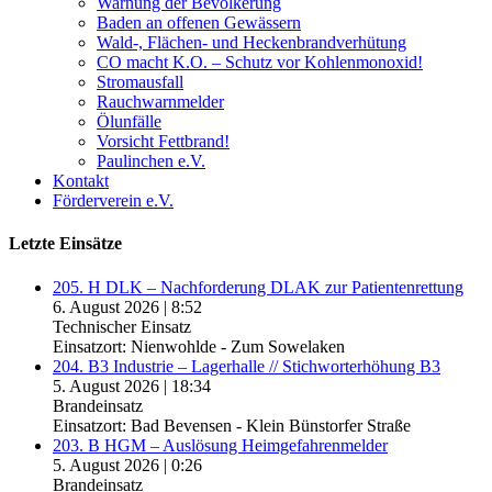
Warnung der Bevölkerung
Baden an offenen Gewässern
Wald-, Flächen- und Heckenbrandverhütung
CO macht K.O. – Schutz vor Kohlenmonoxid!
Stromausfall
Rauchwarnmelder
Ölunfälle
Vorsicht Fettbrand!
Paulinchen e.V.
Kontakt
Förderverein e.V.
Letzte Einsätze
205. H DLK – Nachforderung DLAK zur Patientenrettung
6. August 2026
|
8:52
Technischer Einsatz
Einsatzort: Nienwohlde - Zum Sowelaken
204. B3 Industrie – Lagerhalle // Stichworterhöhung B3
5. August 2026
|
18:34
Brandeinsatz
Einsatzort: Bad Bevensen - Klein Bünstorfer Straße
203. B HGM – Auslösung Heimgefahrenmelder
5. August 2026
|
0:26
Brandeinsatz