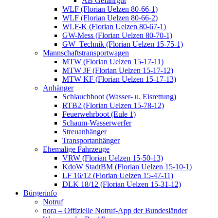
AB Gefahrgut
WLF (Florian Uelzen 80-66-1)
WLF (Florian Uelzen 80-66-2)
WLF-K (Florian Uelzen 80-67-1)
GW-Mess (Florian Uelzen 80-70-1)
GW–Technik (Florian Uelzen 15-75-1)
Mannschaftstransportwagen
MTW (Florian Uelzen 15-17-11)
MTW JF (Florian Uelzen 15-17-12)
MTW KF (Florian Uelzen 15-17-13)
Anhänger
Schlauchboot (Wasser- u. Eisrettung)
RTB2 (Florian Uelzen 15-78-12)
Feuerwehrboot (Eule 1)
Schaum-Wasserwerfer
Streuanhänger
Transportanhänger
Ehemalige Fahrzeuge
VRW (Florian Uelzen 15-50-13)
KdoW StadtBM (Florian Uelzen 15-10-1)
LF 16/12 (Florian Uelzen 15-47-11)
DLK 18/12 (Florian Uelzen 15-31-12)
Bürgerinfo
Notruf
nora – Offizielle Notruf-App der Bundesländer